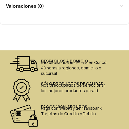
Valoraciones (0)
DESPACHOS A DOMICIO
Despachamos en 24 hrs en Curicó
48 horas a regiones, domicilio o
sucursal
SÓLO PRODUCTOS DE CALIDAD
Nos preocupados de seleccionar
los mejores productos para ti.
PAGOS 100% SEGUROS
Paga con WebPay de Transbank
Tarjetas de Crédito y Débito