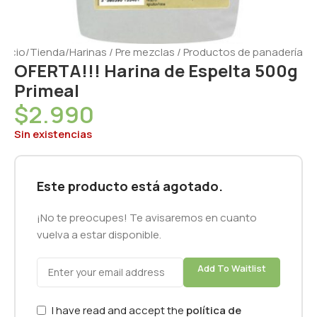
Inicio
/
Tienda
/
Harinas / Pre mezclas / Productos de panadería
OFERTA!!! Harina de Espelta 500g
Primeal
$
2.990
Sin existencias
Este producto está agotado.
¡No te preocupes! Te avisaremos en cuanto
vuelva a estar disponible.
Add To Waitlist
I have read and accept the
política de