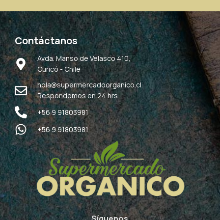
Contáctanos
Avda. Manso de Velasco 410,
Curicó - Chile
hola@supermercadoorganico.cl
Respondemos en 24 hrs
+56 9 91803981
+56 9 91803981
Síguenos