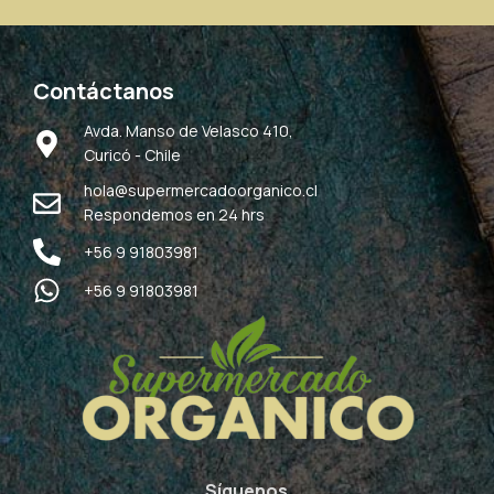
Contáctanos
Avda. Manso de Velasco 410,
Curicó - Chile
hola@supermercadoorganico.cl
Respondemos en 24 hrs
+56 9 91803981
+56 9 91803981
Síguenos