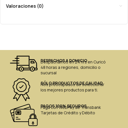
Valoraciones (0)
DESPACHOS A DOMICIO
Despachamos en 24 hrs en Curicó
48 horas a regiones, domicilio o
sucursal
SÓLO PRODUCTOS DE CALIDAD
Nos preocupados de seleccionar
los mejores productos para ti.
PAGOS 100% SEGUROS
Paga con WebPay de Transbank
Tarjetas de Crédito y Débito