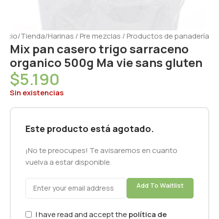
Inicio
/
Tienda
/
Harinas / Pre mezclas / Productos de panadería
Mix pan casero trigo sarraceno
organico 500g Ma vie sans gluten
$
5.190
Sin existencias
Este producto está agotado.
¡No te preocupes! Te avisaremos en cuanto
vuelva a estar disponible.
Add To Waitlist
I have read and accept the
política de