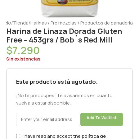
Inicio
/
Tienda
/
Harinas / Pre mezclas / Productos de panadería
Harina de Linaza Dorada Gluten
Free – 453grs / Bob´s Red Mill
$
7.290
Sin existencias
Este producto está agotado.
¡No te preocupes! Te avisaremos en cuanto
vuelva a estar disponible.
Add To Waitlist
I have read and accept the
política de