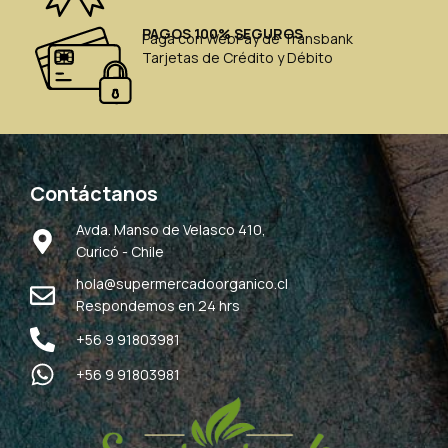
PAGOS 100% SEGUROS
Paga con WebPay de Transbank
Tarjetas de Crédito y Débito
Contáctanos
Avda. Manso de Velasco 410,
Curicó - Chile
hola@supermercadoorganico.cl
Respondemos en 24 hrs
+56 9 91803981
+56 9 91803981