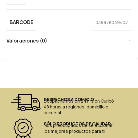
BARCODE
039978049407
Valoraciones (0)
DESPACHOS A DOMICIO
Despachamos en 24 hrs en Curicó
48 horas a regiones, domicilio o
sucursal
SÓLO PRODUCTOS DE CALIDAD
Nos preocupados de seleccionar
los mejores productos para ti.