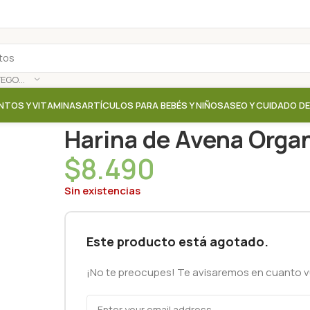
SELECCIONAR CATEGORÍA
NTOS Y VITAMINAS
ARTÍCULOS PARA BEBÉS Y NIÑOS
ASEO Y CUIDADO D
Inicio
/
Tienda
/
Harinas / Pre mezclas / Productos d
Harina de Avena Organ
$
8.490
Sin existencias
Este producto está agotado.
¡No te preocupes! Te avisaremos en cuanto vu