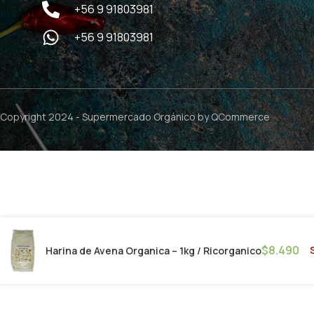
+56 9 91803981
+56 9 91803981
Copyright 2024 -
Supermercado Orgánico
by QCommerce
$
8.490
Harina de Avena Organica – 1kg / Ricorganico