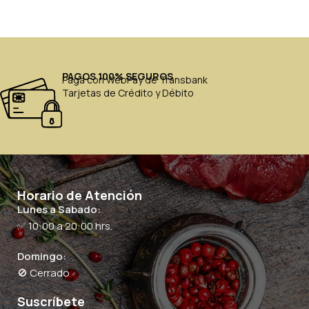
PAGOS 100% SEGUROS
Paga con WebPay de Transbank
Tarjetas de Crédito y Débito
Horario de Atención
Lunes a Sabado:
✅ 10:00 a 20:00 hrs.
Domingo:
🚫 Cerrado
Suscríbete