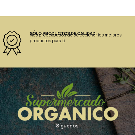
SÓLO PRODUCTOS DE CALIDAD
Nos preocupados de seleccionar los mejores
productos para ti.
Síguenos