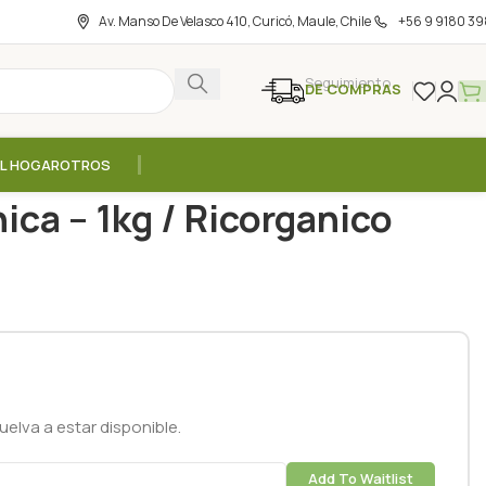
Av. Manso De Velasco 410, Curicó, Maule, Chile
+56 9 9180 39
Seguimiento
DE COMPRAS
EL HOGAR
OTROS
e panadería
/
Harina de Avena Organica – 1kg / Ricorganico
ica – 1kg / Ricorganico
elva a estar disponible.
Add To Waitlist