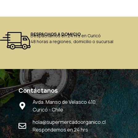
DESPACHOS A DOMICIO
Despachamos en 24 hrs en Curicó
48 horas a regiones, domicilio o sucursal
Contáctanos
Avda. Manso de Velasco 410,
Curicó - Chile
hola@supermercadoorganico.cl
Respondemos en 24 hrs