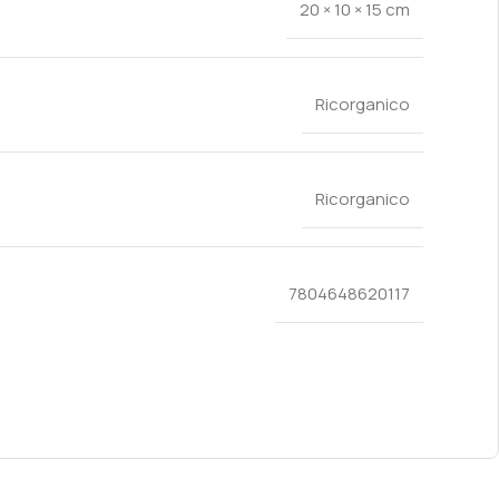
20 × 10 × 15 cm
Ricorganico
Ricorganico
7804648620117