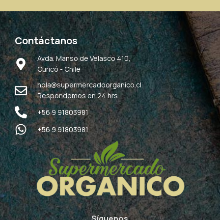
Contáctanos
Avda. Manso de Velasco 410,
Curicó - Chile
hola@supermercadoorganico.cl
Respondemos en 24 hrs
+56 9 91803981
+56 9 91803981
Síguenos