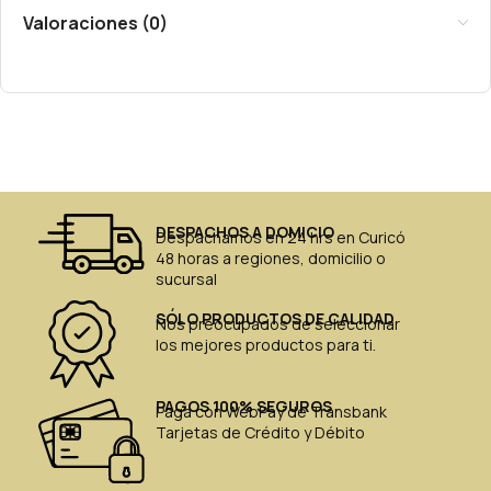
Valoraciones (0)
DESPACHOS A DOMICIO
Despachamos en 24 hrs en Curicó
48 horas a regiones, domicilio o
sucursal
SÓLO PRODUCTOS DE CALIDAD
Nos preocupados de seleccionar
los mejores productos para ti.
PAGOS 100% SEGUROS
Paga con WebPay de Transbank
Tarjetas de Crédito y Débito