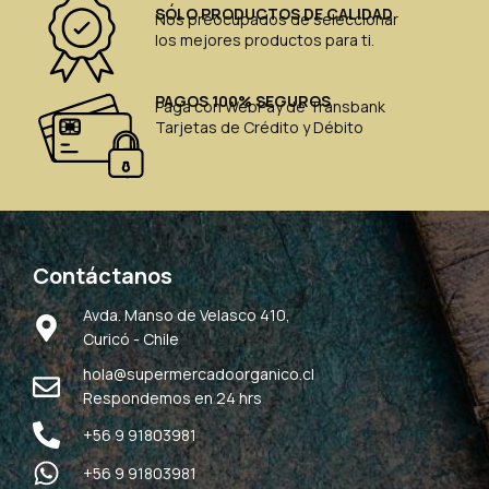
SÓLO PRODUCTOS DE CALIDAD
Nos preocupados de seleccionar
los mejores productos para ti.
PAGOS 100% SEGUROS
Paga con WebPay de Transbank
Tarjetas de Crédito y Débito
Contáctanos
Avda. Manso de Velasco 410,
Curicó - Chile
hola@supermercadoorganico.cl
Respondemos en 24 hrs
+56 9 91803981
+56 9 91803981