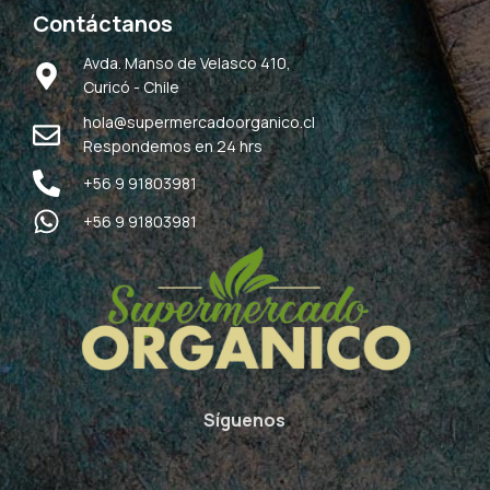
Contáctanos
Avda. Manso de Velasco 410,
Curicó - Chile
hola@supermercadoorganico.cl
Respondemos en 24 hrs
+56 9 91803981
+56 9 91803981
Síguenos