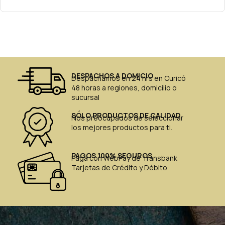
DESPACHOS A DOMICIO
Despachamos en 24 hrs en Curicó
48 horas a regiones, domicilio o
sucursal
SÓLO PRODUCTOS DE CALIDAD
Nos preocupados de seleccionar
los mejores productos para ti.
PAGOS 100% SEGUROS
Paga con WebPay de Transbank
Tarjetas de Crédito y Débito