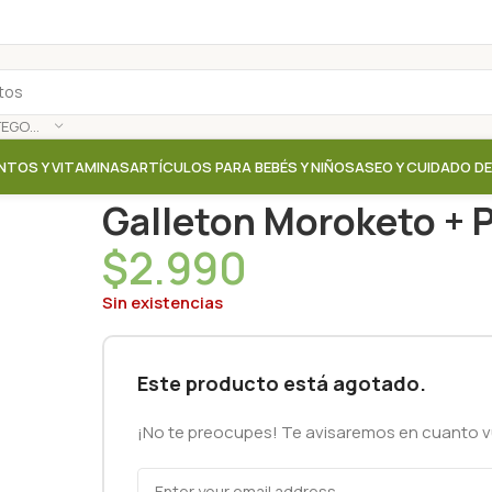
SELECCIONAR CATEGORÍA
NTOS Y VITAMINAS
ARTÍCULOS PARA BEBÉS Y NIÑOS
ASEO Y CUIDADO D
Inicio
/
Tienda
/
Galletas
/
Galleton Moroketo + Protei
Galleton Moroketo + P
$
2.990
Sin existencias
Este producto está agotado.
¡No te preocupes! Te avisaremos en cuanto vu