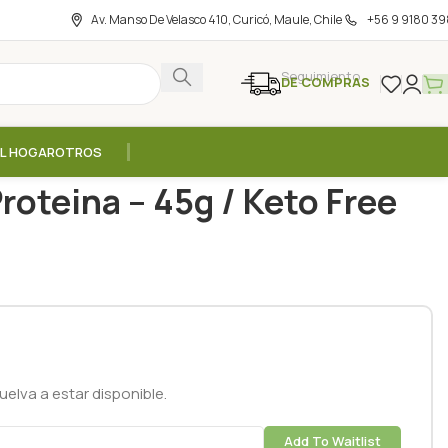
Av. Manso De Velasco 410, Curicó, Maule, Chile
+56 9 9180 39
Seguimiento
DE COMPRAS
EL HOGAR
OTROS
na – 45g / Keto Free
roteina – 45g / Keto Free
elva a estar disponible.
Add To Waitlist