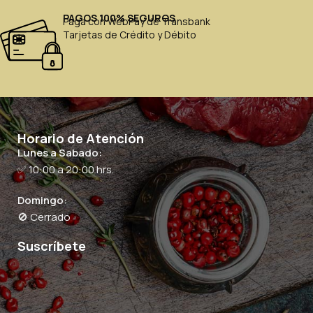
PAGOS 100% SEGUROS
Paga con WebPay de Transbank
Tarjetas de Crédito y Débito
Horario de Atención
Lunes a Sabado:
✅ 10:00 a 20:00 hrs.
Domingo:
🚫 Cerrado
Suscríbete