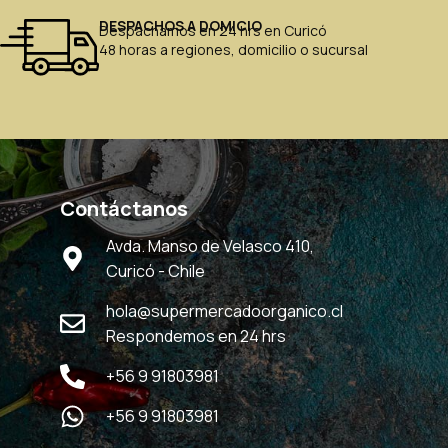
DESPACHOS A DOMICIO
Despachamos en 24 hrs en Curicó
48 horas a regiones, domicilio o sucursal
Contáctanos
Avda. Manso de Velasco 410,
Curicó - Chile
hola@supermercadoorganico.cl
Respondemos en 24 hrs
+56 9 91803981
+56 9 91803981