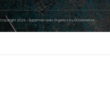
Copyright 2024 -
Supermercado Orgánico
by QCommerce
$
2.990
Galleton Moroketo + Proteina – 45g / Keto Free