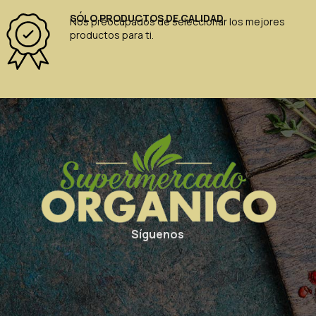
SÓLO PRODUCTOS DE CALIDAD
Nos preocupados de seleccionar los mejores
productos para ti.
Síguenos