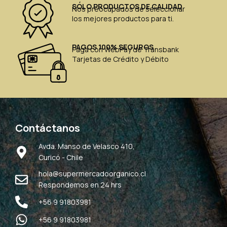
SÓLO PRODUCTOS DE CALIDAD
Nos preocupados de seleccionar
los mejores productos para ti.
PAGOS 100% SEGUROS
Paga con WebPay de Transbank
Tarjetas de Crédito y Débito
Contáctanos
Avda. Manso de Velasco 410,
Curicó - Chile
hola@supermercadoorganico.cl
Respondemos en 24 hrs
+56 9 91803981
+56 9 91803981