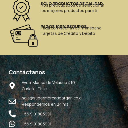
SÓLO PRODUCTOS DE CALIDAD
Nos preocupados de seleccionar
los mejores productos para ti.
PAGOS 100% SEGUROS
Paga con WebPay de Transbank
Tarjetas de Crédito y Débito
Contáctanos
Avda. Manso de Velasco 410,
Curicó - Chile
hola@supermercadoorganico.cl
Respondemos en 24 hrs
+56 9 91803981
+56 9 91803981