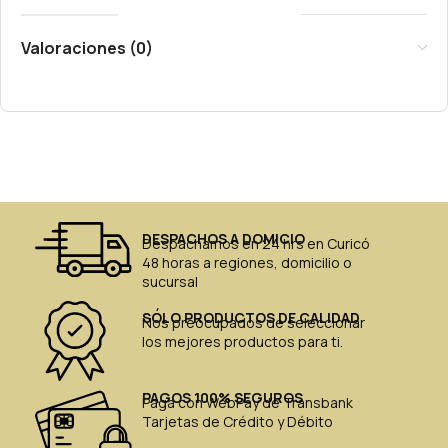
Valoraciones (0)
DESPACHOS A DOMICIO
Despachamos en 24 hrs en Curicó
48 horas a regiones, domicilio o
sucursal
SÓLO PRODUCTOS DE CALIDAD
Nos preocupados de seleccionar
los mejores productos para ti.
PAGOS 100% SEGUROS
Paga con WebPay de Transbank
Tarjetas de Crédito y Débito