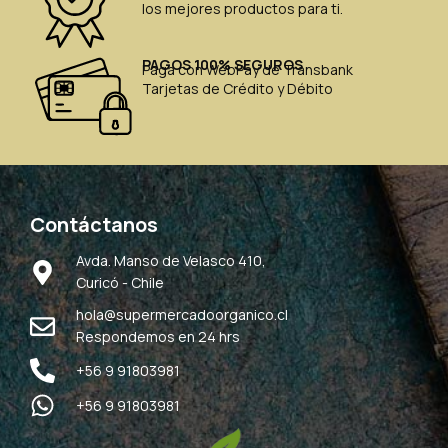
los mejores productos para ti.
PAGOS 100% SEGUROS
Paga con WebPay de Transbank
Tarjetas de Crédito y Débito
Contáctanos
Avda. Manso de Velasco 410,
Curicó - Chile
hola@supermercadoorganico.cl
Respondemos en 24 hrs
+56 9 91803981
+56 9 91803981