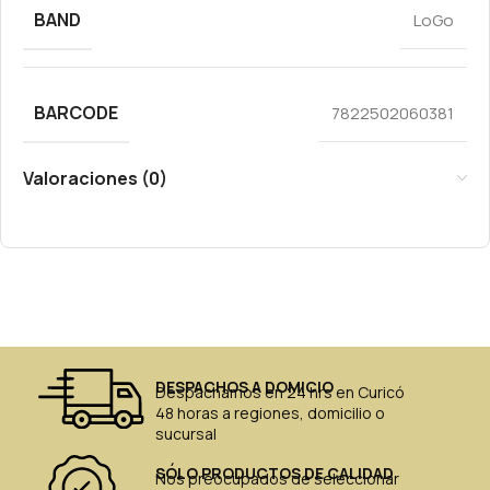
BAND
LoGo
BARCODE
7822502060381
Valoraciones (0)
DESPACHOS A DOMICIO
Despachamos en 24 hrs en Curicó
48 horas a regiones, domicilio o
sucursal
SÓLO PRODUCTOS DE CALIDAD
Nos preocupados de seleccionar