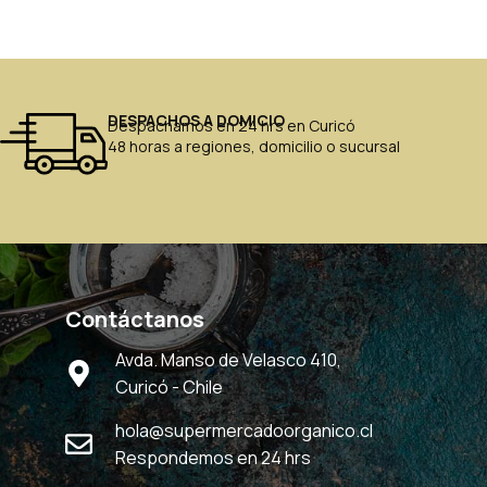
DESPACHOS A DOMICIO
Despachamos en 24 hrs en Curicó
48 horas a regiones, domicilio o sucursal
Contáctanos
Avda. Manso de Velasco 410,
Curicó - Chile
hola@supermercadoorganico.cl
Respondemos en 24 hrs