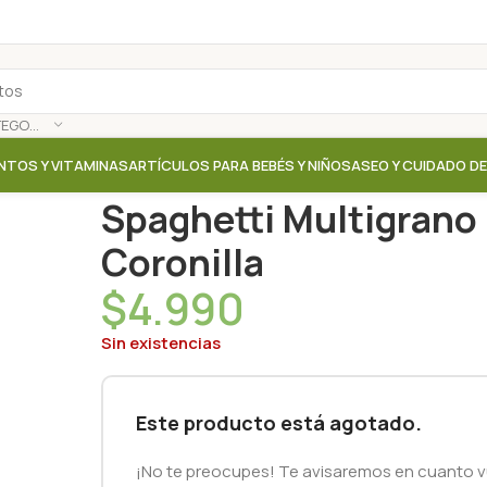
SELECCIONAR CATEGORÍA
NTOS Y VITAMINAS
ARTÍCULOS PARA BEBÉS Y NIÑOS
ASEO Y CUIDADO D
Inicio
/
Tienda
/
Fideos / Pastas
/
Spaghetti Multigran
Spaghetti Multigrano 
Coronilla
$
4.990
Sin existencias
Este producto está agotado.
¡No te preocupes! Te avisaremos en cuanto vu