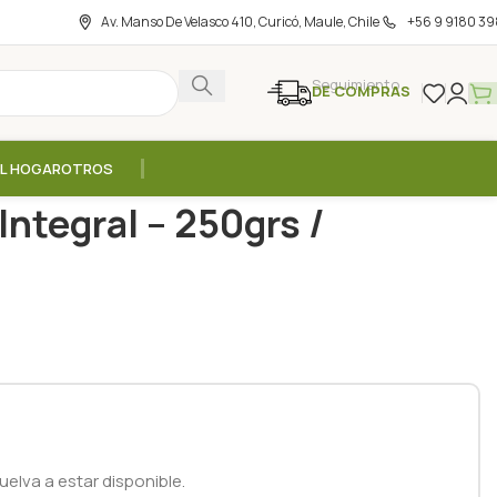
Av. Manso De Velasco 410, Curicó, Maule, Chile
+56 9 9180 39
Seguimiento
DE COMPRAS
EL HOGAR
OTROS
o Integral – 250grs / Coronilla
Integral – 250grs /
elva a estar disponible.