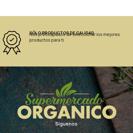
SÓLO PRODUCTOS DE CALIDAD
Nos preocupados de seleccionar los mejores
productos para ti.
Síguenos