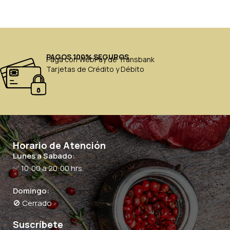
PAGOS 100% SEGUROS
Paga con WebPay de Transbank
Tarjetas de Crédito y Débito
Horario de Atención
Lunes a Sabado:
✅ 10:00 a 20:00 hrs.
Domingo:
🚫 Cerrado
Suscríbete