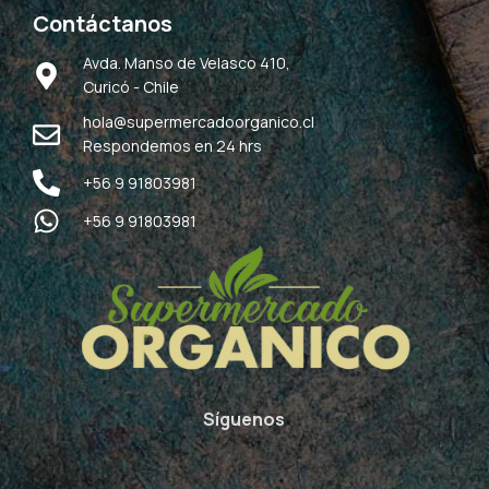
Contáctanos
Avda. Manso de Velasco 410,
Curicó - Chile
hola@supermercadoorganico.cl
Respondemos en 24 hrs
+56 9 91803981
+56 9 91803981
Síguenos