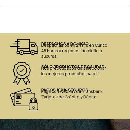
DESPACHOS A DOMICIO
Despachamos en 24 hrs en Curicó
48 horas a regiones, domicilio o
sucursal
SÓLO PRODUCTOS DE CALIDAD
Nos preocupados de seleccionar
los mejores productos para ti.
PAGOS 100% SEGUROS
Paga con WebPay de Transbank
Tarjetas de Crédito y Débito