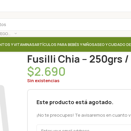
SELECCIONAR CATEGORÍA
NTOS Y VITAMINAS
ARTÍCULOS PARA BEBÉS Y NIÑOS
ASEO Y CUIDADO D
Inicio
/
Tienda
/
Fideos / Pastas
/
Fusilli Chia – 250gr
Fusilli Chia – 250grs 
$
2.690
Sin existencias
Este producto está agotado.
¡No te preocupes! Te avisaremos en cuanto vu