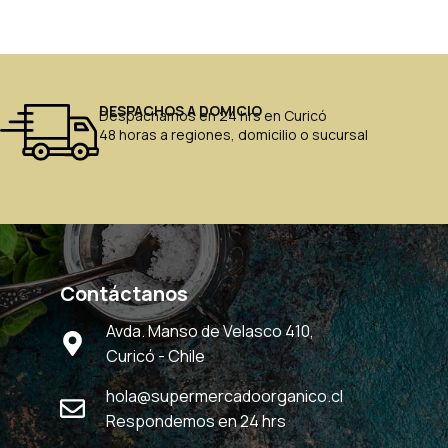
DESPACHOS A DOMICIO
Despachamos en 24 hrs en Curicó
48 horas a regiones, domicilio o sucursal
Contáctanos
Avda. Manso de Velasco 410,
Curicó - Chile
hola@supermercadoorganico.cl
Respondemos en 24 hrs