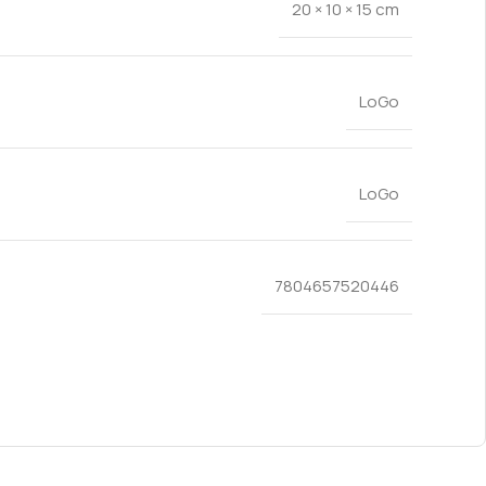
20 × 10 × 15 cm
LoGo
LoGo
7804657520446