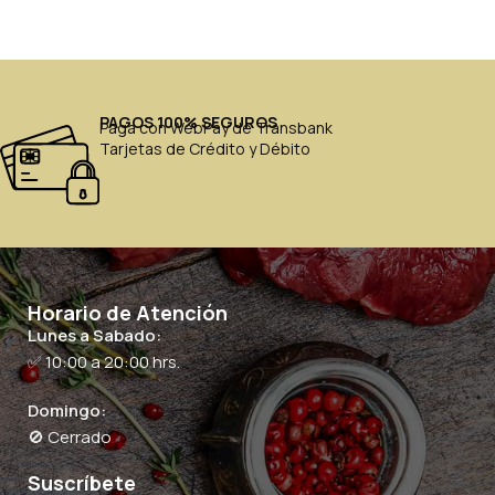
PAGOS 100% SEGUROS
Paga con WebPay de Transbank
Tarjetas de Crédito y Débito
Horario de Atención
Lunes a Sabado:
✅ 10:00 a 20:00 hrs.
Domingo:
🚫 Cerrado
Suscríbete