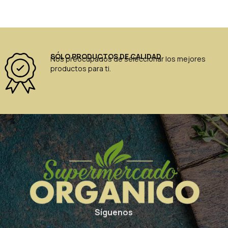
SÓLO PRODUCTOS DE CALIDAD
Nos preocupados de seleccionar los mejores
productos para ti.
Síguenos