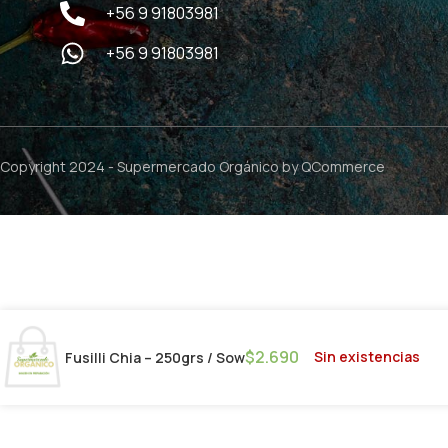
+56 9 91803981
+56 9 91803981
Copyright 2024 -
Supermercado Orgánico
by QCommerce
$
2.690
Sin existencias
Fusilli Chia – 250grs / Sow