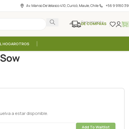
Av. Manso De Velasco 410, Curicó, Maule, Chile
+56 9 9180 39
Seguimiento
DE COMPRAS
EL HOGAR
OTROS
s / Sow
/ Sow
elva a estar disponible.
Add To Waitlist