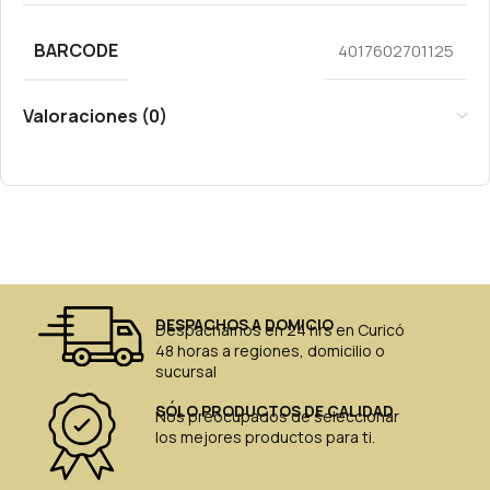
BARCODE
4017602701125
Valoraciones (0)
DESPACHOS A DOMICIO
Despachamos en 24 hrs en Curicó
48 horas a regiones, domicilio o
sucursal
SÓLO PRODUCTOS DE CALIDAD
Nos preocupados de seleccionar
los mejores productos para ti.