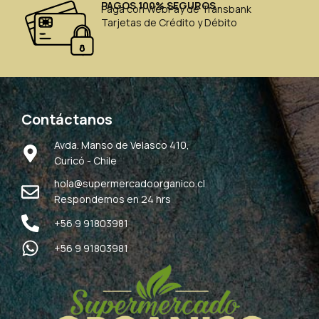
PAGOS 100% SEGUROS
Paga con WebPay de Transbank
Tarjetas de Crédito y Débito
Contáctanos
Avda. Manso de Velasco 410,
Curicó - Chile
hola@supermercadoorganico.cl
Respondemos en 24 hrs
+56 9 91803981
+56 9 91803981