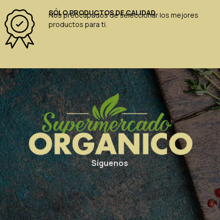
SÓLO PRODUCTOS DE CALIDAD
Nos preocupados de seleccionar los mejores
productos para ti.
Síguenos