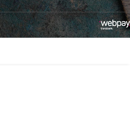
-
+
990
4 disponibles
Añadir Al Carrito