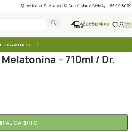
Av. Manso De Velasco 410, Curicó, Maule, Chile
+56 9 9180 39
Seguimiento
DE COMPRAS
EL HOGAR
OTROS
Sal Epsom Melatonina – 710ml / Dr. Teal’s
Melatonina – 710ml / Dr.
IR AL CARRITO