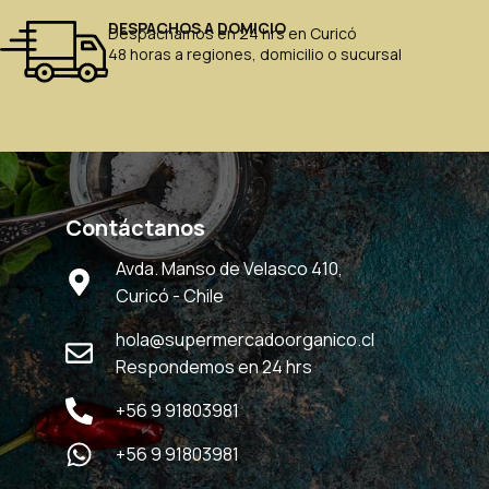
DESPACHOS A DOMICIO
Despachamos en 24 hrs en Curicó
48 horas a regiones, domicilio o sucursal
Contáctanos
Avda. Manso de Velasco 410,
Curicó - Chile
hola@supermercadoorganico.cl
Respondemos en 24 hrs
+56 9 91803981
+56 9 91803981