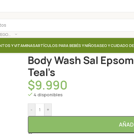
SELECCIONAR CATEGORÍA
NTOS Y VITAMINAS
ARTÍCULOS PARA BEBÉS Y NIÑOS
ASEO Y CUIDADO D
Inicio
/
Tienda
/
Desodorantes / Jabones
/
Body Wash 
Body Wash Sal Epsom 
Teal’s
$
9.990
4 disponibles
-
+
AÑAD