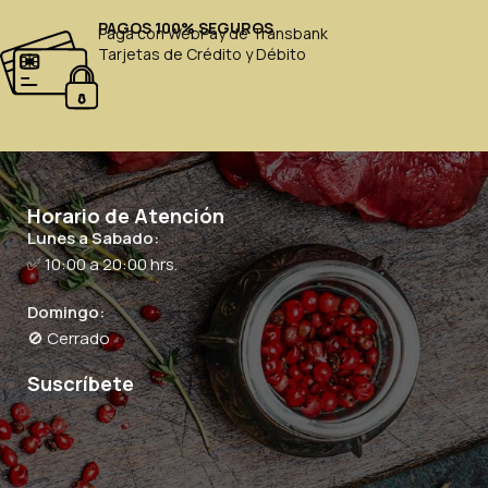
PAGOS 100% SEGUROS
Paga con WebPay de Transbank
Tarjetas de Crédito y Débito
Horario de Atención
Lunes a Sabado:
✅ 10:00 a 20:00 hrs.
Domingo:
🚫 Cerrado
Suscríbete