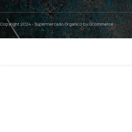
Copyright 2024 -
Supermercado Orgánico
by QCommerce
$
9.
Body Wash Sal Epsom Melatonina – 710ml / Dr. Teal’s