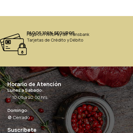
PAGOS 100% SEGUROS
Paga con WebPay de Transbank
Tarjetas de Crédito y Débito
Horario de Atención
Lunes a Sabado:
✅ 10:00 a 20:00 hrs.
Domingo:
🚫 Cerrado
Suscríbete