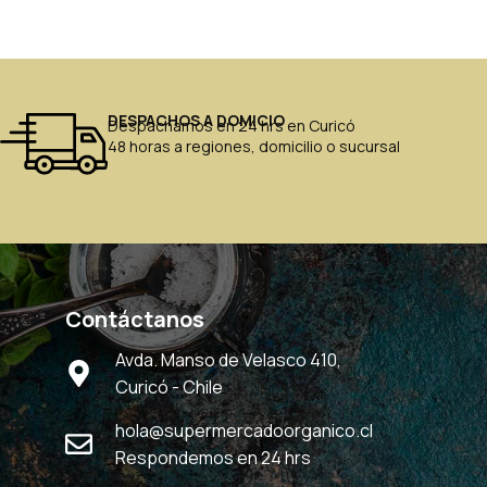
DESPACHOS A DOMICIO
Despachamos en 24 hrs en Curicó
48 horas a regiones, domicilio o sucursal
Contáctanos
Avda. Manso de Velasco 410,
Curicó - Chile
hola@supermercadoorganico.cl
Respondemos en 24 hrs