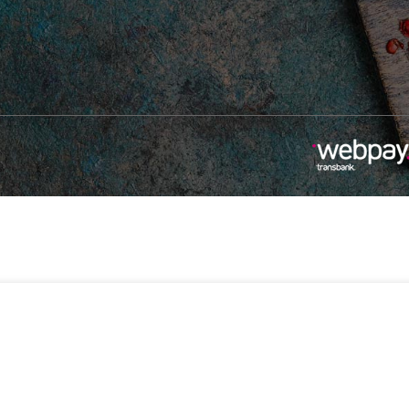
-
+
$
6.490
r
2 disponibles
Añadir Al Carrito