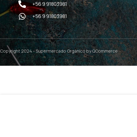
+56 9 91803981
+56 9 91803981
Copyright 2024 -
Supermercado Orgánico
by QCommerce
Jabon Barra Flor de Naranja – 2 x 100grs / Le Petit Olivie