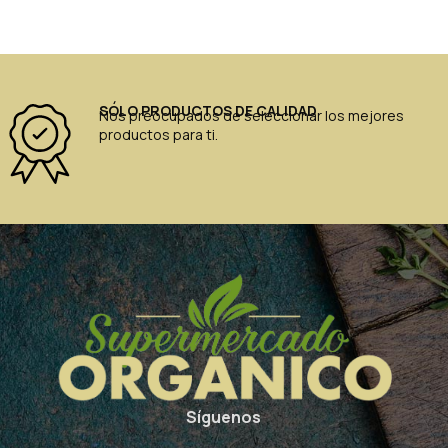
SÓLO PRODUCTOS DE CALIDAD
Nos preocupados de seleccionar los mejores
productos para ti.
Síguenos