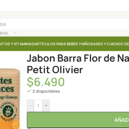
SELECCIONAR CATEGORÍA
NTOS Y VITAMINAS
ARTÍCULOS PARA BEBÉS Y NIÑOS
ASEO Y CUIDADO D
Inicio
/
Tienda
/
Desodorantes / Jabones
/
Jabon Barr
Jabon Barra Flor de Na
Petit Olivier
$
6.490
2 disponibles
-
+
AÑAD