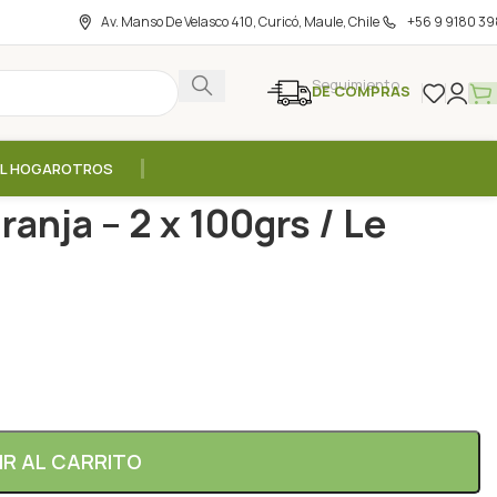
Av. Manso De Velasco 410, Curicó, Maule, Chile
+56 9 9180 39
Seguimiento
DE COMPRAS
EL HOGAR
OTROS
a Flor de Naranja – 2 x 100grs / Le Petit Olivier
ranja – 2 x 100grs / Le
IR AL CARRITO