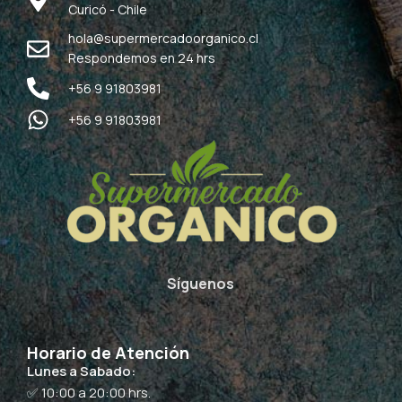
Curicó - Chile
hola@supermercadoorganico.cl
Respondemos en 24 hrs
+56 9 91803981
+56 9 91803981
Síguenos
Horario de Atención
Lunes a Sabado:
✅ 10:00 a 20:00 hrs.