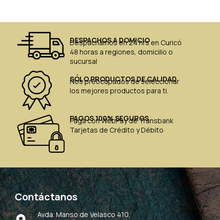
DESPACHOS A DOMICIO
Despachamos en 24 hrs en Curicó
48 horas a regiones, domicilio o
sucursal
SÓLO PRODUCTOS DE CALIDAD
Nos preocupados de seleccionar
los mejores productos para ti.
PAGOS 100% SEGUROS
Paga con WebPay de Transbank
Tarjetas de Crédito y Débito
Contáctanos
Avda. Manso de Velasco 410,