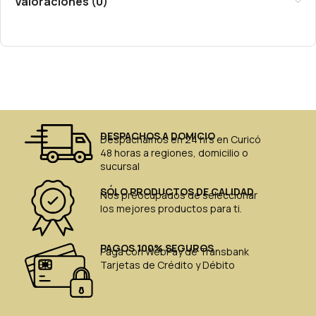
Valoraciones (0)
DESPACHOS A DOMICIO
Despachamos en 24 hrs en Curicó
48 horas a regiones, domicilio o
sucursal
SÓLO PRODUCTOS DE CALIDAD
Nos preocupados de seleccionar
los mejores productos para ti.
PAGOS 100% SEGUROS
Paga con WebPay de Transbank
Tarjetas de Crédito y Débito