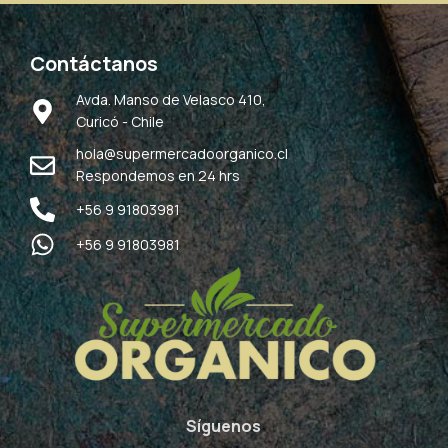
Contáctanos
Avda. Manso de Velasco 410,
Curicó - Chile
hola@supermercadoorganico.cl
Respondemos en 24 hrs
+56 9 91803981
+56 9 91803981
Síguenos