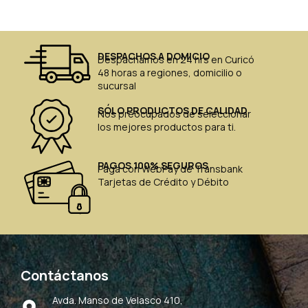
DESPACHOS A DOMICIO
Despachamos en 24 hrs en Curicó
48 horas a regiones, domicilio o
sucursal
SÓLO PRODUCTOS DE CALIDAD
Nos preocupados de seleccionar
los mejores productos para ti.
PAGOS 100% SEGUROS
Paga con WebPay de Transbank
Tarjetas de Crédito y Débito
Contáctanos
Avda. Manso de Velasco 410,