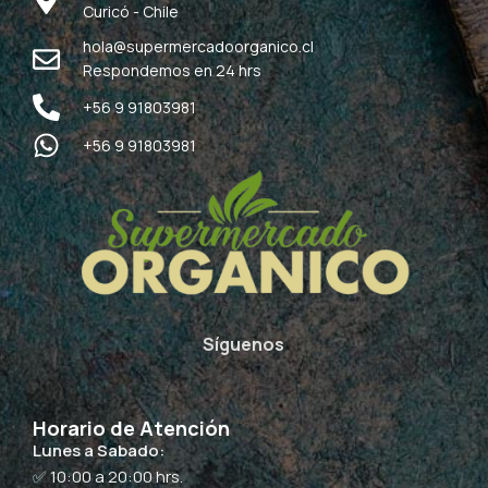
Curicó - Chile
hola@supermercadoorganico.cl
Respondemos en 24 hrs
+56 9 91803981
+56 9 91803981
Síguenos
Horario de Atención
Lunes a Sabado:
✅ 10:00 a 20:00 hrs.