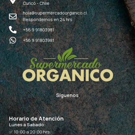
Curicó - Chile
hola@supermercadoorganico.cl
Respondemos en 24 hrs
+56 9 91803981
+56 9 91803981
Síguenos
Horario de Atención
Lunes a Sabado:
✅ 10:00 a 20:00 hrs.