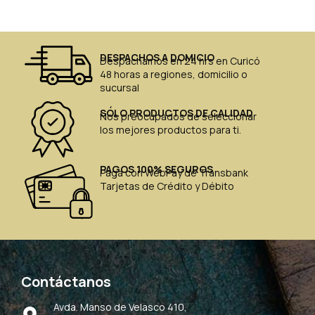
DESPACHOS A DOMICIO
Despachamos en 24 hrs en Curicó
48 horas a regiones, domicilio o
sucursal
SÓLO PRODUCTOS DE CALIDAD
Nos preocupados de seleccionar
los mejores productos para ti.
PAGOS 100% SEGUROS
Paga con WebPay de Transbank
Tarjetas de Crédito y Débito
Contáctanos
Avda. Manso de Velasco 410,