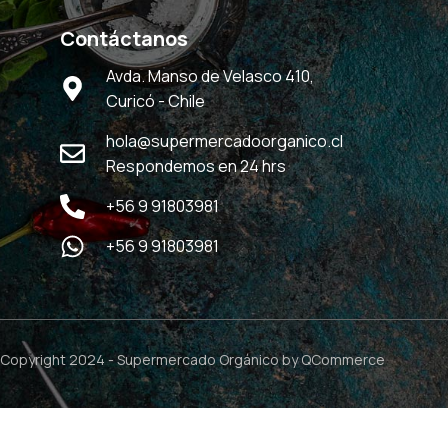
Contáctanos
Avda. Manso de Velasco 410,
Curicó - Chile
hola@supermercadoorganico.cl
Respondemos en 24 hrs
+56 9 91803981
+56 9 91803981
Copyright 2024 -
Supermercado Orgánico
by QCommerce