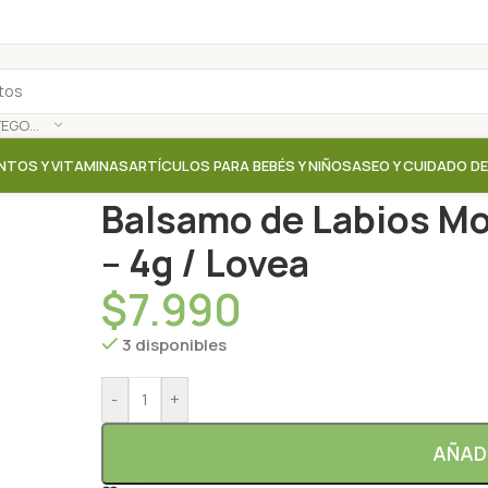
SELECCIONAR CATEGORÍA
NTOS Y VITAMINAS
ARTÍCULOS PARA BEBÉS Y NIÑOS
ASEO Y CUIDADO D
Inicio
/
Tienda
/
Cremas Corporales
/
Balsamo de Lab
Balsamo de Labios Mo
– 4g / Lovea
$
7.990
3 disponibles
-
+
AÑAD