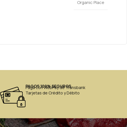
Organic Place
PAGOS 100% SEGUROS
Paga con WebPay de Transbank
Tarjetas de Crédito y Débito