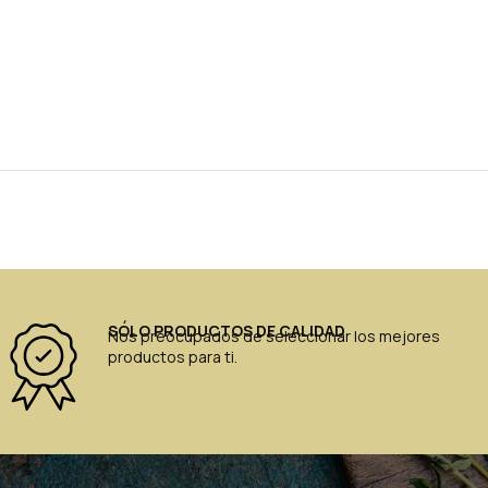
SÓLO PRODUCTOS DE CALIDAD
Nos preocupados de seleccionar los mejores
productos para ti.