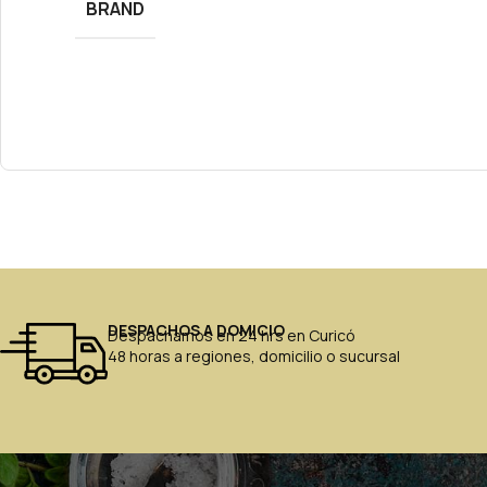
BRAND
DESPACHOS A DOMICIO
Despachamos en 24 hrs en Curicó
48 horas a regiones, domicilio o sucursal