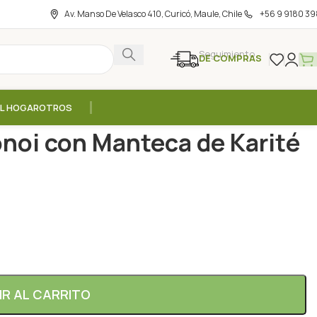
Av. Manso De Velasco 410, Curicó, Maule, Chile
+56 9 9180 39
Seguimiento
DE COMPRAS
EL HOGAR
OTROS
ios Monoi con Manteca de Karité – 4g / Lovea
noi con Manteca de Karité
IR AL CARRITO