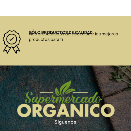
SÓLO PRODUCTOS DE CALIDAD
Nos preocupados de seleccionar los mejores
productos para ti.
Síguenos