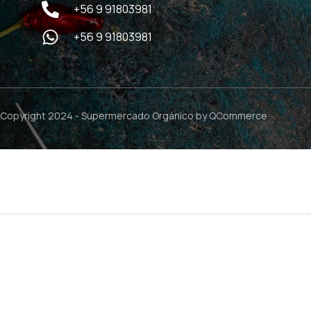
+56 9 91803981
+56 9 91803981
Copyright 2024 -
Supermercado Orgánico
by QCommerce
$
6
Papilla Cereal de Maíz con Zanahoria – 175g / Topfer