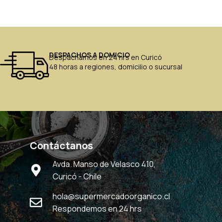
DESPACHOS A DOMICIO
Despachamos en 24 hrs en Curicó
48 horas a regiones, domicilio o sucursal
Contáctanos
Avda. Manso de Velasco 410,
Curicó - Chile
hola@supermercadoorganico.cl
Respondemos en 24 hrs