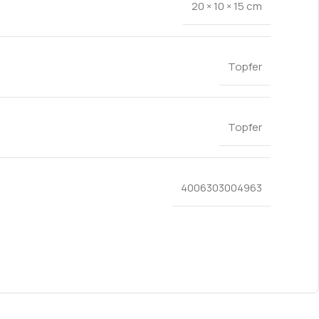
20 × 10 × 15 cm
Topfer
Topfer
4006303004963