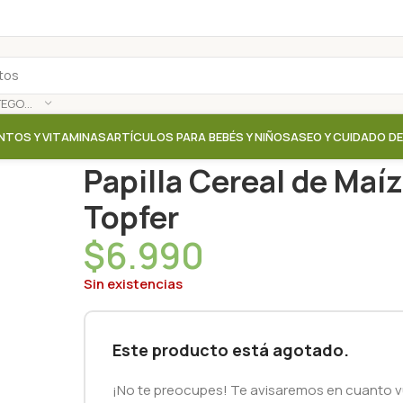
SELECCIONAR CATEGORÍA
NTOS Y VITAMINAS
ARTÍCULOS PARA BEBÉS Y NIÑOS
ASEO Y CUIDADO D
Inicio
/
Tienda
/
Cereales / Granolas
/
Papilla Cereal 
Papilla Cereal de Maíz
Topfer
$
6.990
Sin existencias
Este producto está agotado.
¡No te preocupes! Te avisaremos en cuanto vu