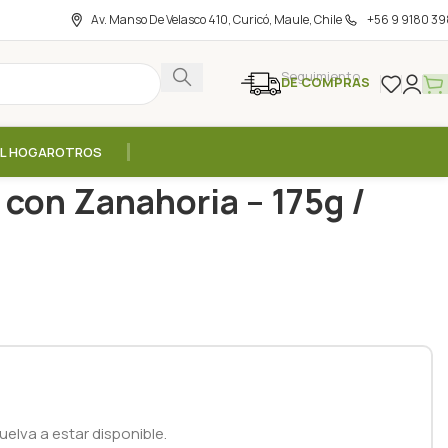
Av. Manso De Velasco 410, Curicó, Maule, Chile
+56 9 9180 39
Seguimiento
DE COMPRAS
EL HOGAR
OTROS
de Maíz con Zanahoria – 175g / Topfer
 con Zanahoria – 175g /
elva a estar disponible.