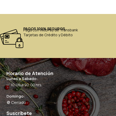
PAGOS 100% SEGUROS
Paga con WebPay de Transbank
Tarjetas de Crédito y Débito
Horario de Atención
Lunes a Sabado:
✅ 10:00 a 20:00 hrs.
Domingo:
🚫 Cerrado
Suscríbete