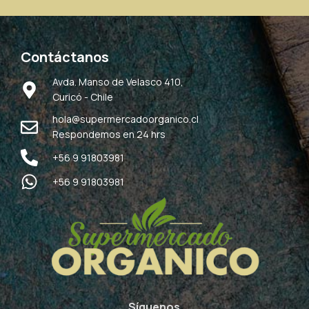
Contáctanos
Avda. Manso de Velasco 410,
Curicó - Chile
hola@supermercadoorganico.cl
Respondemos en 24 hrs
+56 9 91803981
+56 9 91803981
Síguenos