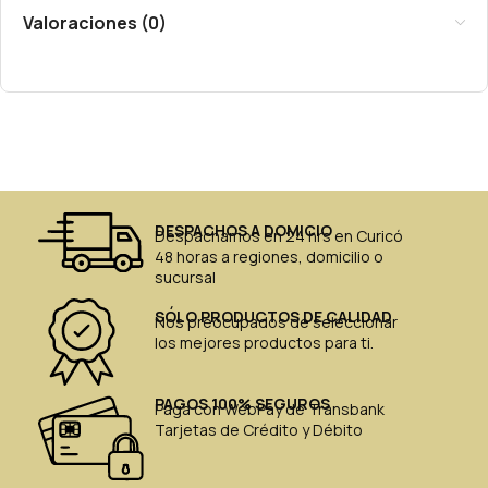
Valoraciones (0)
DESPACHOS A DOMICIO
Despachamos en 24 hrs en Curicó
48 horas a regiones, domicilio o
sucursal
SÓLO PRODUCTOS DE CALIDAD
Nos preocupados de seleccionar
los mejores productos para ti.
PAGOS 100% SEGUROS
Paga con WebPay de Transbank
Tarjetas de Crédito y Débito