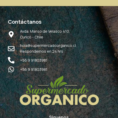
Contáctanos
Avda. Manso de Velasco 410,
Curicó - Chile
hola@supermercadoorganico.cl
Respondemos en 24 hrs
+56 9 91803981
+56 9 91803981
Síguenos