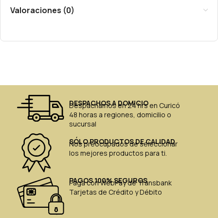
Valoraciones (0)
DESPACHOS A DOMICIO
Despachamos en 24 hrs en Curicó
48 horas a regiones, domicilio o
sucursal
SÓLO PRODUCTOS DE CALIDAD
Nos preocupados de seleccionar
los mejores productos para ti.
PAGOS 100% SEGUROS
Paga con WebPay de Transbank
Tarjetas de Crédito y Débito