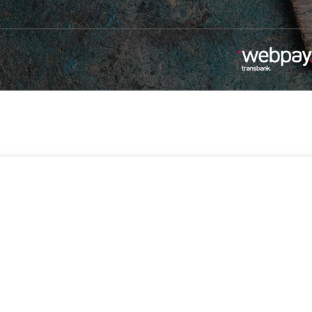
-
+
$
990
anare
8 disponibles
Añadir Al Carrito