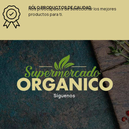
SÓLO PRODUCTOS DE CALIDAD
Nos preocupados de seleccionar los mejores
productos para ti.
Síguenos