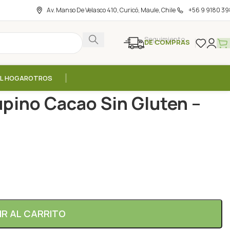
Av. Manso De Velasco 410, Curicó, Maule, Chile
+56 9 9180 39
Seguimiento
DE COMPRAS
EL HOGAR
OTROS
inoa Lupino Cacao Sin Gluten – 25g / Manare
upino Cacao Sin Gluten –
IR AL CARRITO