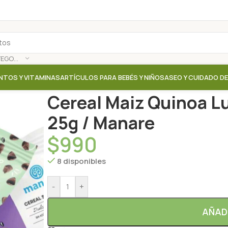
SELECCIONAR CATEGORÍA
NTOS Y VITAMINAS
ARTÍCULOS PARA BEBÉS Y NIÑOS
ASEO Y CUIDADO D
Inicio
/
Tienda
/
Cereales / Granolas
/
Cereal Maiz Qu
Cereal Maiz Quinoa L
25g / Manare
$
990
8 disponibles
-
+
AÑAD