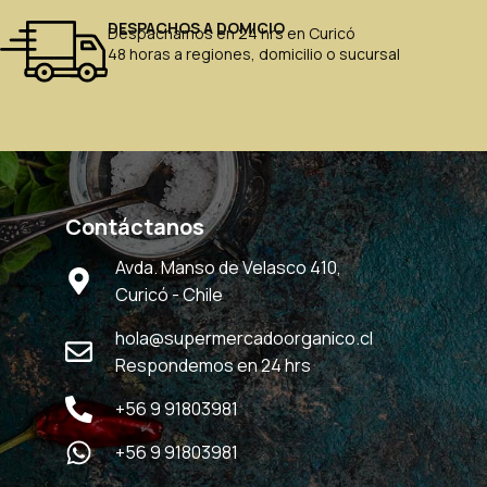
DESPACHOS A DOMICIO
Despachamos en 24 hrs en Curicó
48 horas a regiones, domicilio o sucursal
Contáctanos
Avda. Manso de Velasco 410,
Curicó - Chile
hola@supermercadoorganico.cl
Respondemos en 24 hrs
+56 9 91803981
+56 9 91803981