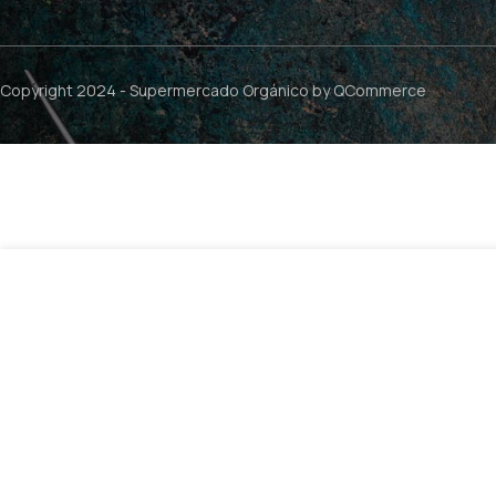
Copyright 2024 -
Supermercado Orgánico
by QCommerce
Cereal Maiz Quinoa Lupino Cacao Sin Gluten – 25g / M