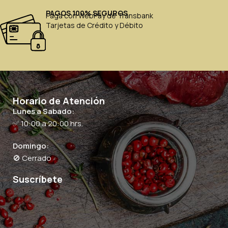
PAGOS 100% SEGUROS
Paga con WebPay de Transbank
Tarjetas de Crédito y Débito
Horario de Atención
Lunes a Sabado:
✅ 10:00 a 20:00 hrs.
Domingo:
🚫 Cerrado
Suscríbete