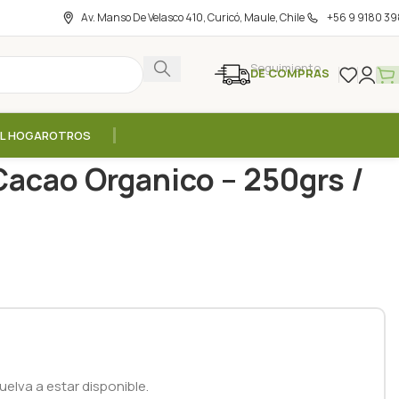
Av. Manso De Velasco 410, Curicó, Maule, Chile
+56 9 9180 39
Seguimiento
DE COMPRAS
EL HOGAR
OTROS
e con Cacao Organico – 250grs / Pacari
Cacao Organico – 250grs /
elva a estar disponible.