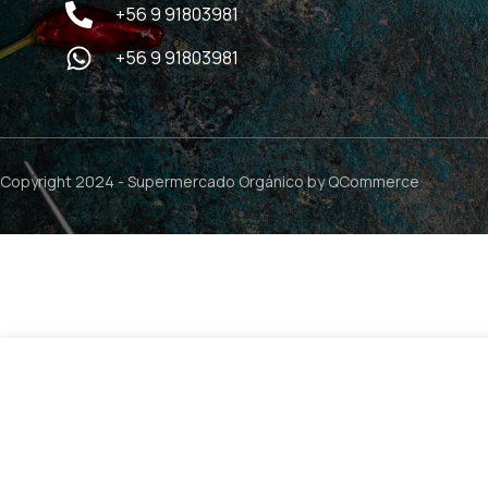
+56 9 91803981
+56 9 91803981
Copyright 2024 -
Supermercado Orgánico
by QCommerce
Cereal Crocante con Cacao Organico – 250grs / Pacari