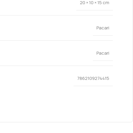
20 × 10 × 15 cm
Pacari
Pacari
7862109274415