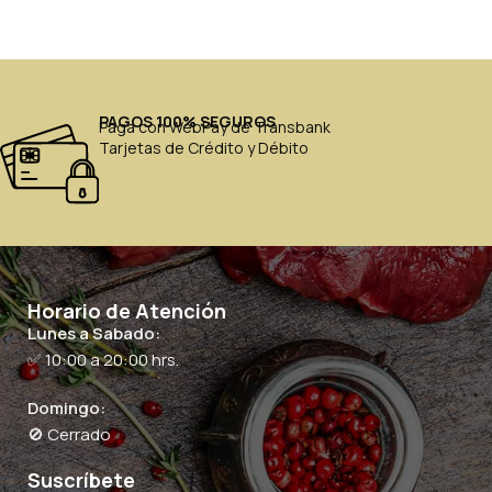
PAGOS 100% SEGUROS
Paga con WebPay de Transbank
Tarjetas de Crédito y Débito
Horario de Atención
Lunes a Sabado:
✅ 10:00 a 20:00 hrs.
Domingo:
🚫 Cerrado
Suscríbete