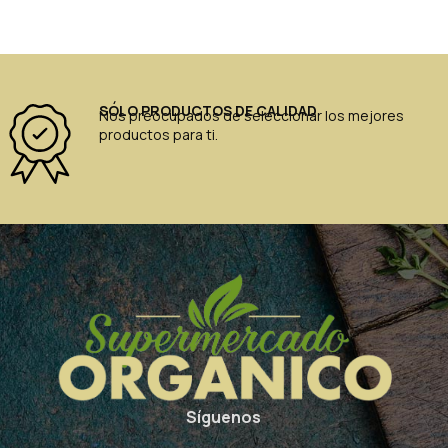
SÓLO PRODUCTOS DE CALIDAD
Nos preocupados de seleccionar los mejores
productos para ti.
Síguenos