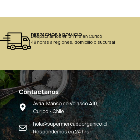
DESPACHOS A DOMICIO
Despachamos en 24 hrs en Curicó
48 horas a regiones, domicilio o sucursal
Contáctanos
Avda. Manso de Velasco 410,
Curicó - Chile
hola@supermercadoorganico.cl
Respondemos en 24 hrs