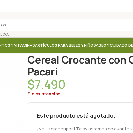
SELECCIONAR CATEGORÍA
NTOS Y VITAMINAS
ARTÍCULOS PARA BEBÉS Y NIÑOS
ASEO Y CUIDADO D
Inicio
/
Tienda
/
Cereales / Granolas
/
Cereal Crocant
Cereal Crocante con 
Pacari
$
7.490
Sin existencias
Este producto está agotado.
¡No te preocupes! Te avisaremos en cuanto vu