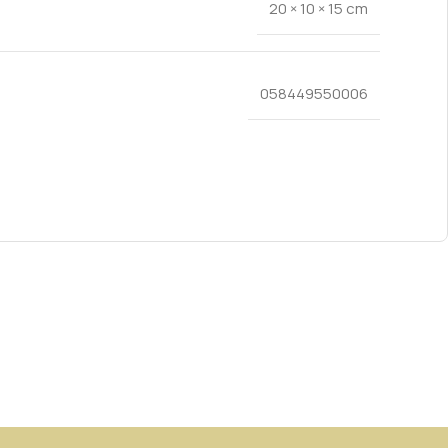
20 × 10 × 15 cm
058449550006