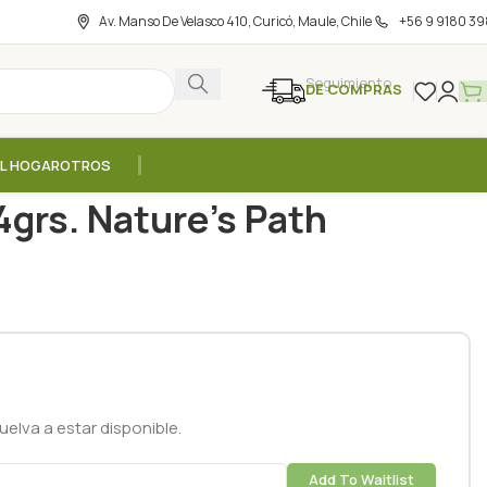
Av. Manso De Velasco 410, Curicó, Maule, Chile
+56 9 9180 39
Seguimiento
DE COMPRAS
EL HOGAR
OTROS
ice 284grs. Nature’s Path
4grs. Nature’s Path
elva a estar disponible.
Add To Waitlist