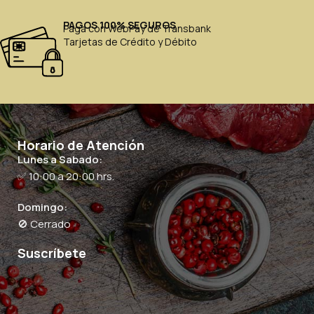
PAGOS 100% SEGUROS
Paga con WebPay de Transbank
Tarjetas de Crédito y Débito
Horario de Atención
Lunes a Sabado:
✅ 10:00 a 20:00 hrs.
Domingo:
🚫 Cerrado
Suscríbete