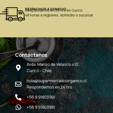
DESPACHOS A DOMICIO
Despachamos en 24 hrs en Curicó
48 horas a regiones, domicilio o sucursal
Contáctanos
Avda. Manso de Velasco 410,
Curicó - Chile
hola@supermercadoorganico.cl
Respondemos en 24 hrs
+56 9 91803981
+56 9 91803981