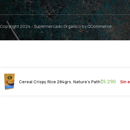
Copyright 2024 -
Supermercado Orgánico
by QCommerce
$
5.290
Sin 
Cereal Crispy Rice 284grs. Nature’s Path