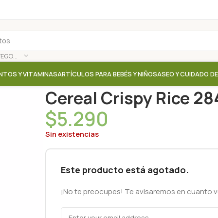
SELECCIONAR CATEGORÍA
NTOS Y VITAMINAS
ARTÍCULOS PARA BEBÉS Y NIÑOS
ASEO Y CUIDADO D
Inicio
/
Tienda
/
Cereales / Granolas
/
Cereal Crispy R
Cereal Crispy Rice 28
$
5.290
Sin existencias
Este producto está agotado.
¡No te preocupes! Te avisaremos en cuanto vu