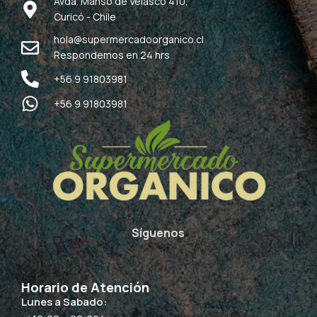
Avda. Manso de Velasco 410,
Curicó - Chile
hola@supermercadoorganico.cl
Respondemos en 24 hrs
+56 9 91803981
+56 9 91803981
Síguenos
Horario de Atención
Lunes a Sabado: