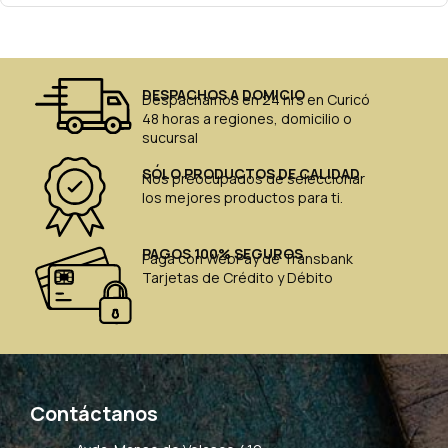
DESPACHOS A DOMICIO
Despachamos en 24 hrs en Curicó
48 horas a regiones, domicilio o
sucursal
SÓLO PRODUCTOS DE CALIDAD
Nos preocupados de seleccionar
los mejores productos para ti.
PAGOS 100% SEGUROS
Paga con WebPay de Transbank
Tarjetas de Crédito y Débito
Contáctanos