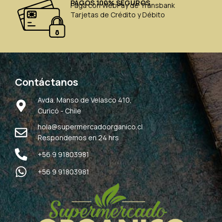
PAGOS 100% SEGUROS
Paga con WebPay de Transbank
Tarjetas de Crédito y Débito
Contáctanos
Avda. Manso de Velasco 410,
Curicó - Chile
hola@supermercadoorganico.cl
Respondemos en 24 hrs
+56 9 91803981
+56 9 91803981