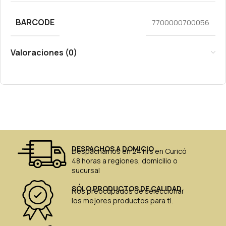
BARCODE
7700000700056
Valoraciones (0)
DESPACHOS A DOMICIO
Despachamos en 24 hrs en Curicó
48 horas a regiones, domicilio o
sucursal
SÓLO PRODUCTOS DE CALIDAD
Nos preocupados de seleccionar
los mejores productos para ti.