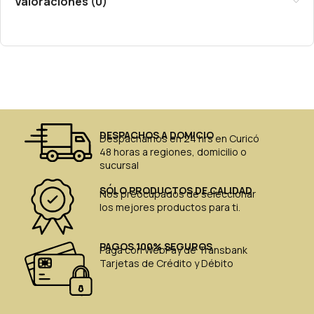
Valoraciones (0)
DESPACHOS A DOMICIO
Despachamos en 24 hrs en Curicó
48 horas a regiones, domicilio o
sucursal
SÓLO PRODUCTOS DE CALIDAD
Nos preocupados de seleccionar
los mejores productos para ti.
PAGOS 100% SEGUROS
Paga con WebPay de Transbank
Tarjetas de Crédito y Débito