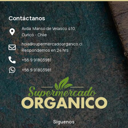
Contáctanos
Avda. Manso de Velasco 410,
Curicó - Chile
hola@supermercadoorganico.cl
Respondemos en 24 hrs
+56 9 91803981
+56 9 91803981
Síguenos