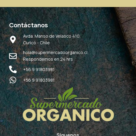
Contáctanos
Avda. Manso de Velasco 410,
Curicó - Chile
hola@supermercadoorganico.cl
Respondemos en 24 hrs
+56 9 91803981
+56 9 91803981
Síguenos