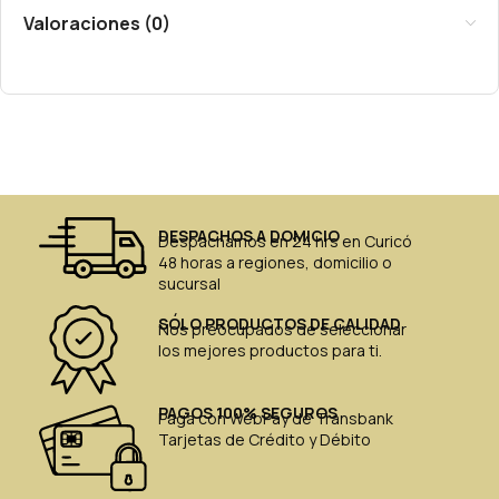
Valoraciones (0)
DESPACHOS A DOMICIO
Despachamos en 24 hrs en Curicó
48 horas a regiones, domicilio o
sucursal
SÓLO PRODUCTOS DE CALIDAD
Nos preocupados de seleccionar
los mejores productos para ti.
PAGOS 100% SEGUROS
Paga con WebPay de Transbank
Tarjetas de Crédito y Débito