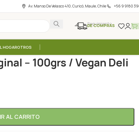
Av. Manso De Velasco 410, Curicó, Maule, Chile
+56 9 9180 39
Seguimiento
DE COMPRAS
EL HOGAR
OTROS
al
/
Mortadela Vegana Original – 100grs / Vegan Deli
inal – 100grs / Vegan Deli
IR AL CARRITO