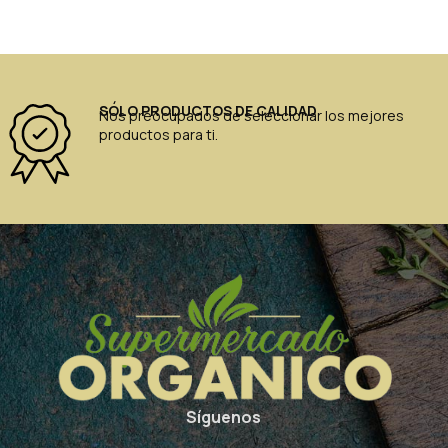
SÓLO PRODUCTOS DE CALIDAD
Nos preocupados de seleccionar los mejores
productos para ti.
Síguenos