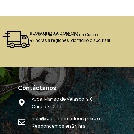
DESPACHOS A DOMICIO
Despachamos en 24 hrs en Curicó
48 horas a regiones, domicilio o sucursal
Contáctanos
Avda. Manso de Velasco 410,
Curicó - Chile
hola@supermercadoorganico.cl
Respondemos en 24 hrs