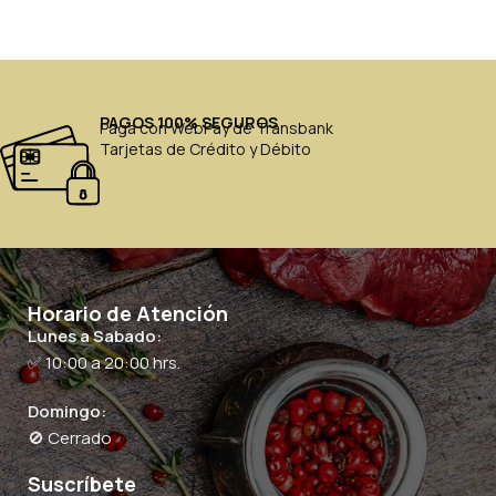
PAGOS 100% SEGUROS
Paga con WebPay de Transbank
Tarjetas de Crédito y Débito
Horario de Atención
Lunes a Sabado:
✅ 10:00 a 20:00 hrs.
Domingo:
🚫 Cerrado
Suscríbete