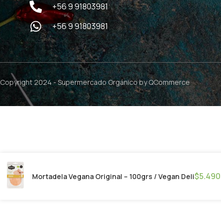
+56 9 91803981
+56 9 91803981
Copyright 2024 -
Supermercado Orgánico
by QCommerce
$
5.490
Mortadela Vegana Original – 100grs / Vegan Deli