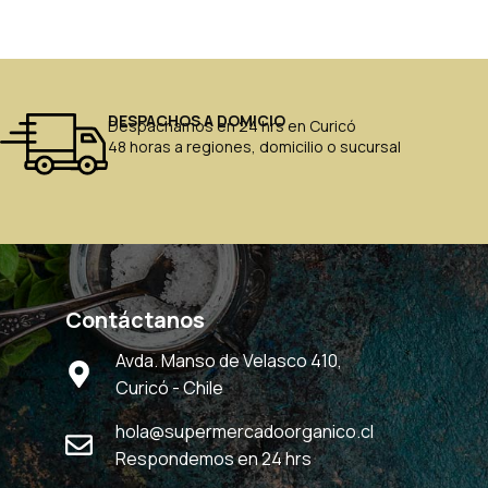
DESPACHOS A DOMICIO
Despachamos en 24 hrs en Curicó
48 horas a regiones, domicilio o sucursal
Contáctanos
Avda. Manso de Velasco 410,
Curicó - Chile
hola@supermercadoorganico.cl
Respondemos en 24 hrs