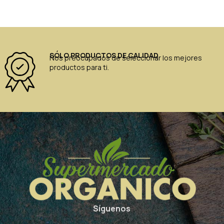
SÓLO PRODUCTOS DE CALIDAD
Nos preocupados de seleccionar los mejores
productos para ti.
Síguenos