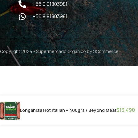
+56 9 91803981
+56 9 91803981
Copyright 2024 -
Supermercado Orgánico
by QCommerce
$
13.490
Longaniza Hot Italian – 400grs / Beyond Meat