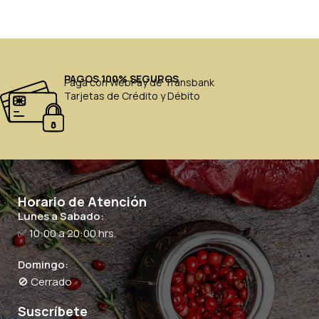
PAGOS 100% SEGUROS
Paga con WebPay de Transbank
Tarjetas de Crédito y Débito
Horario de Atención
Lunes a Sabado:
✅ 10:00 a 20:00 hrs.
Domingo:
🚫 Cerrado
Suscríbete