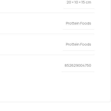
20 × 10 × 15 cm
Prottein Foods
Prottein Foods
852629004750