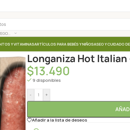
SELECCIONAR CATEGORÍA
NTOS Y VITAMINAS
ARTÍCULOS PARA BEBÉS Y NIÑOS
ASEO Y CUIDADO D
Inicio
/
Tienda
/
Carnes Vegetales / Tofu / Pate Veget
Longaniza Hot Italian
$
13.490
9 disponibles
-
+
AÑAD
Añadir a la lista de deseos