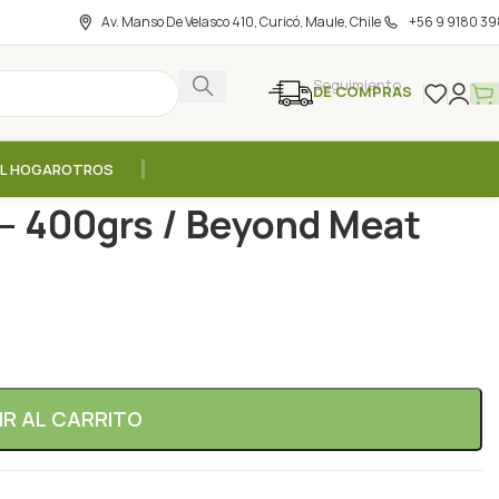
Av. Manso De Velasco 410, Curicó, Maule, Chile
+56 9 9180 39
Seguimiento
DE COMPRAS
EL HOGAR
OTROS
al
/
Longaniza Hot Italian – 400grs / Beyond Meat
 – 400grs / Beyond Meat
IR AL CARRITO