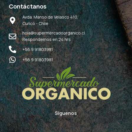
Contáctanos
Avda. Manso de Velasco 410,
Curicó - Chile
hola@supermercadoorganico.cl
Respondemos en 24 hrs
+56 9 91803981
+56 9 91803981
Síguenos