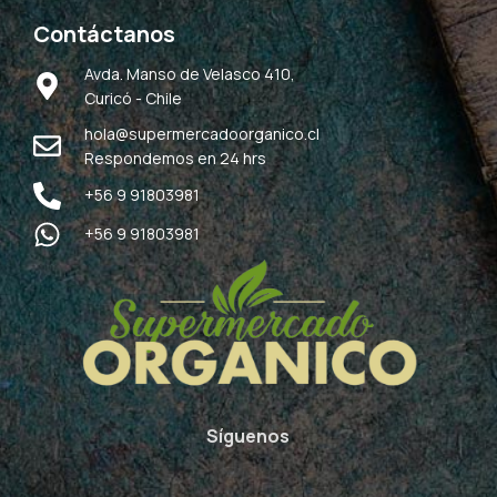
Contáctanos
Avda. Manso de Velasco 410,
Curicó - Chile
hola@supermercadoorganico.cl
Respondemos en 24 hrs
+56 9 91803981
+56 9 91803981
Síguenos