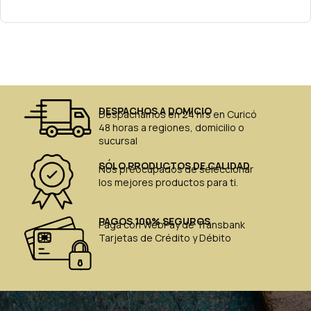
DESPACHOS A DOMICIO
Despachamos en 24 hrs en Curicó
48 horas a regiones, domicilio o
sucursal
SÓLO PRODUCTOS DE CALIDAD
Nos preocupados de seleccionar
los mejores productos para ti.
PAGOS 100% SEGUROS
Paga con WebPay de Transbank
Tarjetas de Crédito y Débito