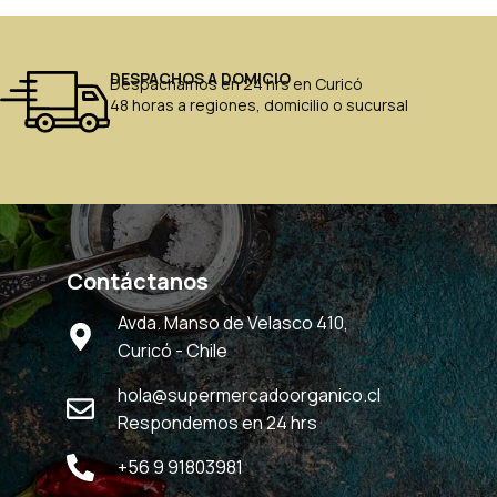
DESPACHOS A DOMICIO
Despachamos en 24 hrs en Curicó
48 horas a regiones, domicilio o sucursal
Contáctanos
Avda. Manso de Velasco 410,
Curicó - Chile
hola@supermercadoorganico.cl
Respondemos en 24 hrs
+56 9 91803981