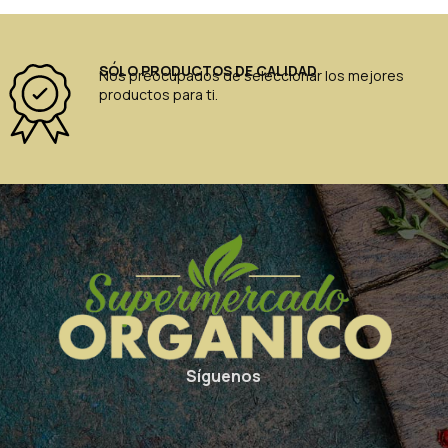
SÓLO PRODUCTOS DE CALIDAD
Nos preocupados de seleccionar los mejores
productos para ti.
Síguenos