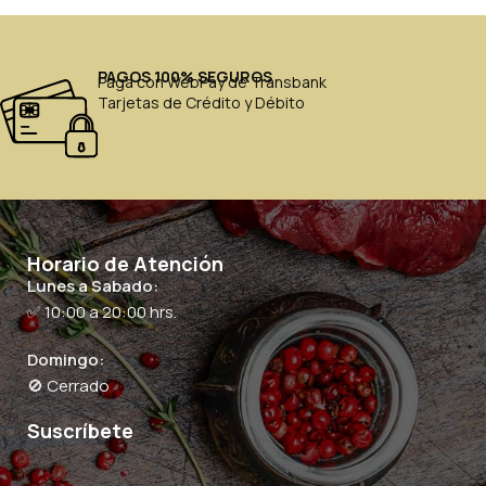
PAGOS 100% SEGUROS
Paga con WebPay de Transbank
Tarjetas de Crédito y Débito
Horario de Atención
Lunes a Sabado:
✅ 10:00 a 20:00 hrs.
Domingo:
🚫 Cerrado
Suscríbete