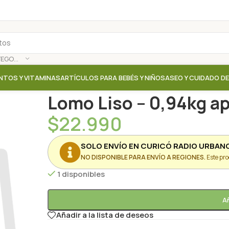
SELECCIONAR CATEGORÍA
NTOS Y VITAMINAS
ARTÍCULOS PARA BEBÉS Y NIÑOS
ASEO Y CUIDADO D
Inicio
/
Tienda
/
Carnes / Huevos
/
Lomo Liso – 0,94kg
Lomo Liso – 0,94kg ap
$
22.990
SOLO ENVÍO EN CURICÓ RADIO URBAN
NO DISPONIBLE PARA ENVÍO A REGIONES.
Este pro
1 disponibles
Añ
Añadir a la lista de deseos