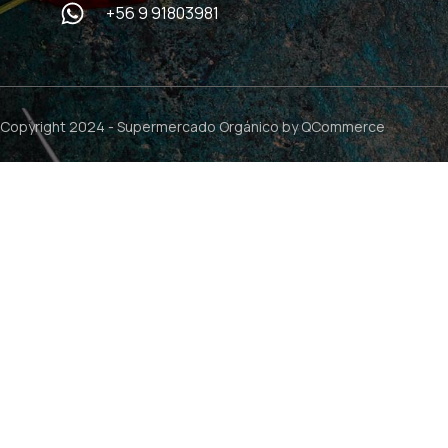
+56 9 91803981
Copyright 2024 -
Supermercado Orgánico
by QCommerce
$
22.990
Lomo Liso – 0,94kg aprox / Eco del Sur
1 d