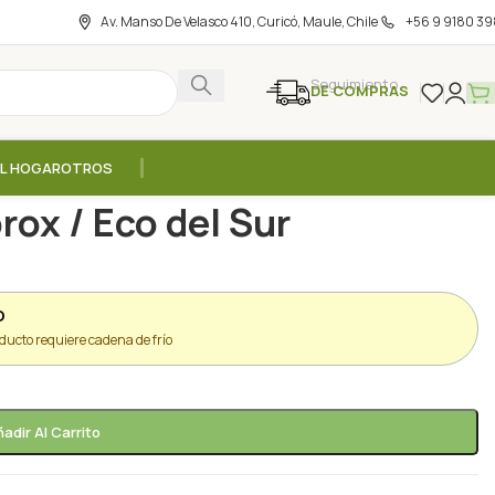
Av. Manso De Velasco 410, Curicó, Maule, Chile
+56 9 9180 39
Seguimiento
DE COMPRAS
EL HOGAR
OTROS
 aprox / Eco del Sur
rox / Eco del Sur
O
ducto requiere cadena de frío
adir Al Carrito