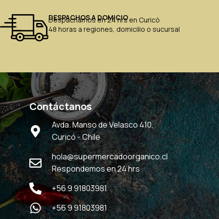
DESPACHOS A DOMICIO
Despachamos en 24 hrs en Curicó
48 horas a regiones, domicilio o sucursal
Contáctanos
Avda. Manso de Velasco 410,
Curicó - Chile
hola@supermercadoorganico.cl
Respondemos en 24 hrs
+56 9 91803981
+56 9 91803981