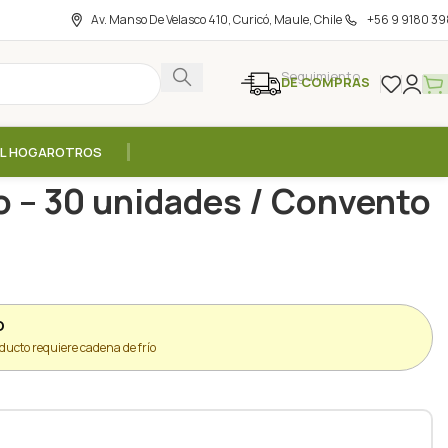
Av. Manso De Velasco 410, Curicó, Maule, Chile
+56 9 9180 39
Seguimiento
DE COMPRAS
EL HOGAR
OTROS
oreo – 30 unidades / Convento Viejo
o – 30 unidades / Convento
O
ducto requiere cadena de frío