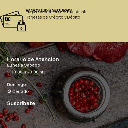
PAGOS 100% SEGUROS
Paga con WebPay de Transbank
Tarjetas de Crédito y Débito
Horario de Atención
Lunes a Sabado:
✅ 10:00 a 20:00 hrs.
Domingo:
🚫 Cerrado
Suscríbete