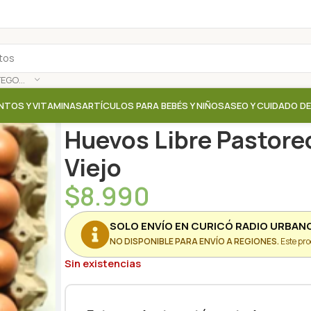
SELECCIONAR CATEGORÍA
NTOS Y VITAMINAS
ARTÍCULOS PARA BEBÉS Y NIÑOS
ASEO Y CUIDADO D
Inicio
/
Tienda
/
Carnes / Huevos
/
Huevos Libre Past
Huevos Libre Pastore
Viejo
$
8.990
SOLO ENVÍO EN CURICÓ RADIO URBAN
NO DISPONIBLE PARA ENVÍO A REGIONES.
Este pro
Sin existencias