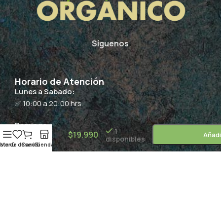
Síguenos
Horario de Atención
Lunes a Sabado:
✅ 10:00 a 20:00 hrs.
Filete
Trutro
Domingo:
Corto
1
$
19.990
Añadi
🚫 Cerrado
disponibles
Pollo –
ista de deseos
Menú
Carrito
Tienda
1,12Kg /
Suscríbete
Manada
Copyright 2024 -
Supermercado Orgánico
by QCommerce