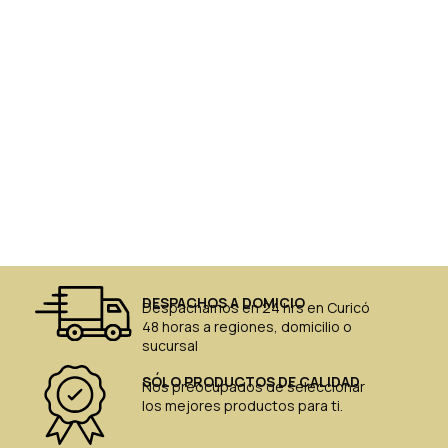
DESPACHOS A DOMICIO
Despachamos en 24 hrs en Curicó
48 horas a regiones, domicilio o
sucursal
SÓLO PRODUCTOS DE CALIDAD
Nos preocupados de seleccionar
los mejores productos para ti.