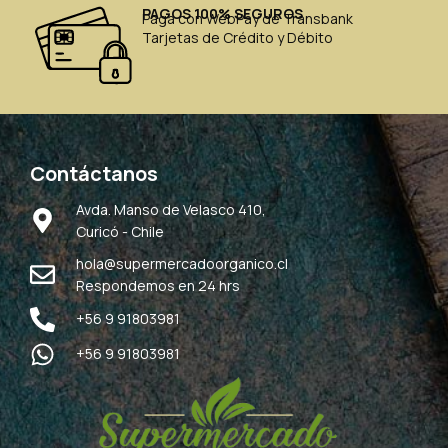
PAGOS 100% SEGUROS
Paga con WebPay de Transbank
Tarjetas de Crédito y Débito
Contáctanos
Avda. Manso de Velasco 410,
Curicó - Chile
hola@supermercadoorganico.cl
Respondemos en 24 hrs
+56 9 91803981
+56 9 91803981