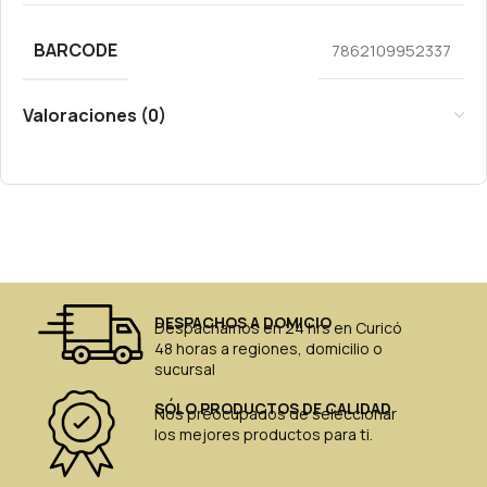
BARCODE
7862109952337
Valoraciones (0)
DESPACHOS A DOMICIO
Despachamos en 24 hrs en Curicó
48 horas a regiones, domicilio o
sucursal
SÓLO PRODUCTOS DE CALIDAD
Nos preocupados de seleccionar
los mejores productos para ti.