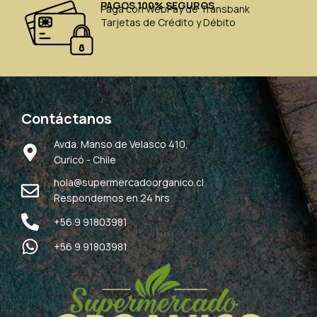
PAGOS 100% SEGUROS
Paga con WebPay de Transbank
Tarjetas de Crédito y Débito
Contáctanos
Avda. Manso de Velasco 410,
Curicó - Chile
hola@supermercadoorganico.cl
Respondemos en 24 hrs
+56 9 91803981
+56 9 91803981