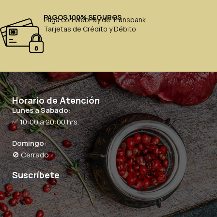
PAGOS 100% SEGUROS
Paga con WebPay de Transbank
Tarjetas de Crédito y Débito
Horario de Atención
Lunes a Sabado:
✅ 10:00 a 20:00 hrs.
Domingo:
🚫 Cerrado
Suscríbete