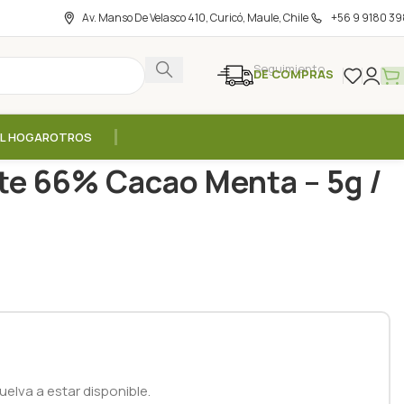
Av. Manso De Velasco 410, Curicó, Maule, Chile
+56 9 9180 39
Seguimiento
DE COMPRAS
EL HOGAR
OTROS
 Chocolate 66% Cacao Menta – 5g / Hoja Verde
ate 66% Cacao Menta – 5g /
elva a estar disponible.