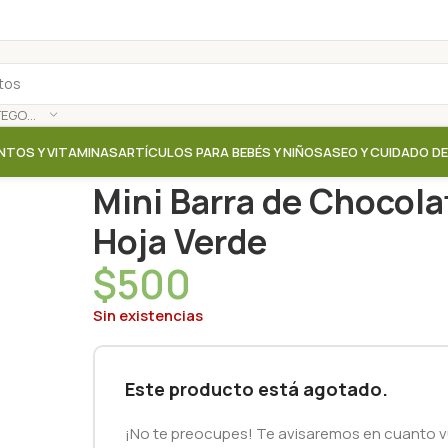
SELECCIONAR CATEGORÍA
NTOS Y VITAMINAS
ARTÍCULOS PARA BEBÉS Y NIÑOS
ASEO Y CUIDADO D
Inicio
/
Tienda
/
Cacao / Chocolates
/
Mini Barra de
Mini Barra de Chocol
Hoja Verde
$
500
Sin existencias
Este producto está agotado.
¡No te preocupes! Te avisaremos en cuanto vu