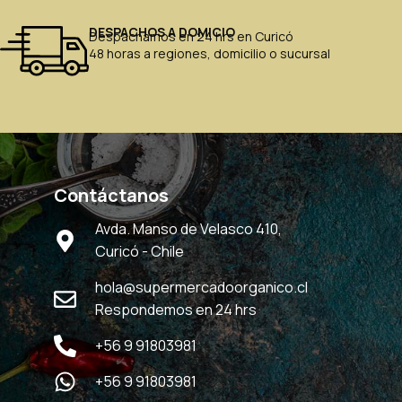
DESPACHOS A DOMICIO
Despachamos en 24 hrs en Curicó
48 horas a regiones, domicilio o sucursal
Contáctanos
Avda. Manso de Velasco 410,
Curicó - Chile
hola@supermercadoorganico.cl
Respondemos en 24 hrs
+56 9 91803981
+56 9 91803981