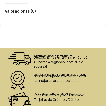
Valoraciones (0)
DESPACHOS A DOMICIO
Despachamos en 24 hrs en Curicó
48 horas a regiones, domicilio o
sucursal
SÓLO PRODUCTOS DE CALIDAD
Nos preocupados de seleccionar
los mejores productos para ti.
PAGOS 100% SEGUROS
Paga con WebPay de Transbank
Tarjetas de Crédito y Débito