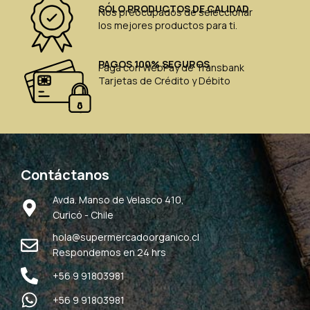
SÓLO PRODUCTOS DE CALIDAD
Nos preocupados de seleccionar
los mejores productos para ti.
PAGOS 100% SEGUROS
Paga con WebPay de Transbank
Tarjetas de Crédito y Débito
Contáctanos
Avda. Manso de Velasco 410,
Curicó - Chile
hola@supermercadoorganico.cl
Respondemos en 24 hrs
+56 9 91803981
+56 9 91803981