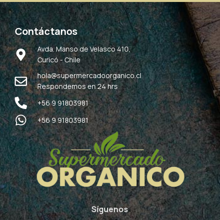
Contáctanos
Avda. Manso de Velasco 410,
Curicó - Chile
hola@supermercadoorganico.cl
Respondemos en 24 hrs
+56 9 91803981
+56 9 91803981
Síguenos