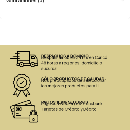
Valoraciones (0)
DESPACHOS A DOMICIO
Despachamos en 24 hrs en Curicó
48 horas a regiones, domicilio o
sucursal
SÓLO PRODUCTOS DE CALIDAD
Nos preocupados de seleccionar
los mejores productos para ti.
PAGOS 100% SEGUROS
Paga con WebPay de Transbank
Tarjetas de Crédito y Débito