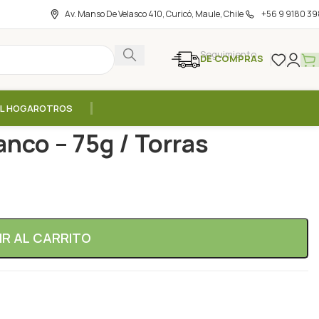
Av. Manso De Velasco 410, Curicó, Maule, Chile
+56 9 9180 39
Seguimiento
DE COMPRAS
EL HOGAR
OTROS
late Blanco – 75g / Torras
anco – 75g / Torras
IR AL CARRITO