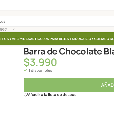
SELECCIONAR CATEGORÍA
NTOS Y VITAMINAS
ARTÍCULOS PARA BEBÉS Y NIÑOS
ASEO Y CUIDADO D
Inicio
/
Tienda
/
Cacao / Chocolates
/
Barra de Choco
Barra de Chocolate Bl
$
3.990
1 disponibles
AÑAD
Añadir a la lista de deseos