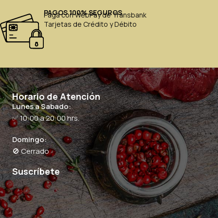
PAGOS 100% SEGUROS
Paga con WebPay de Transbank
Tarjetas de Crédito y Débito
Horario de Atención
Lunes a Sabado:
✅ 10:00 a 20:00 hrs.
Domingo:
🚫 Cerrado
Suscríbete