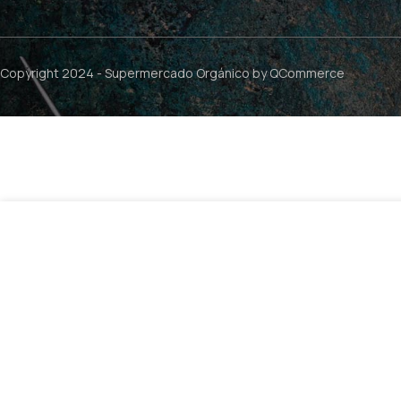
Copyright 2024 -
Supermercado Orgánico
by QCommerce
$
3.990
Barra de Chocolate Blanco – 75g / Torras
1 