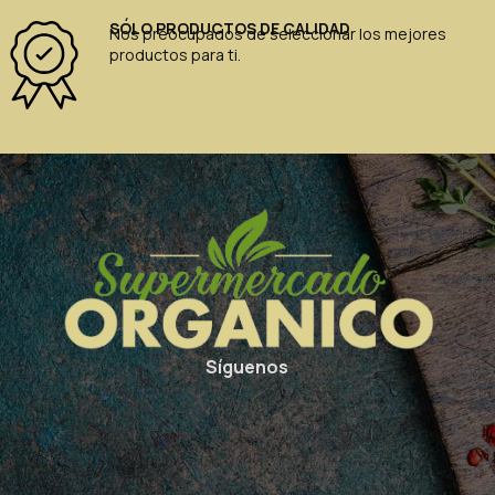
SÓLO PRODUCTOS DE CALIDAD
Nos preocupados de seleccionar los mejores
productos para ti.
Síguenos