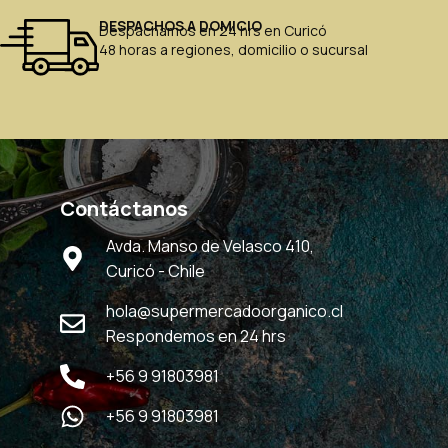
DESPACHOS A DOMICIO
Despachamos en 24 hrs en Curicó
48 horas a regiones, domicilio o sucursal
Contáctanos
Avda. Manso de Velasco 410,
Curicó - Chile
hola@supermercadoorganico.cl
Respondemos en 24 hrs
+56 9 91803981
+56 9 91803981