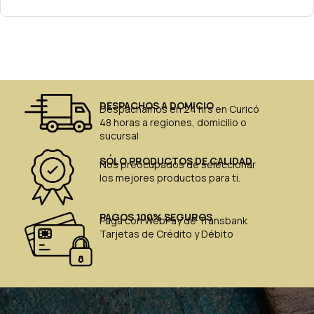
DESPACHOS A DOMICIO
Despachamos en 24 hrs en Curicó
48 horas a regiones, domicilio o
sucursal
SÓLO PRODUCTOS DE CALIDAD
Nos preocupados de seleccionar
los mejores productos para ti.
PAGOS 100% SEGUROS
Paga con WebPay de Transbank
Tarjetas de Crédito y Débito