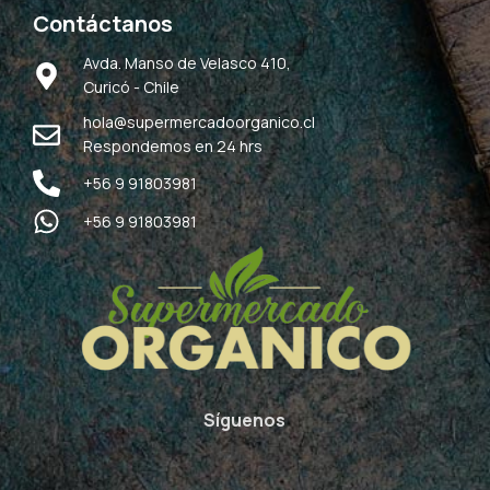
Contáctanos
Avda. Manso de Velasco 410,
Curicó - Chile
hola@supermercadoorganico.cl
Respondemos en 24 hrs
+56 9 91803981
+56 9 91803981
Síguenos