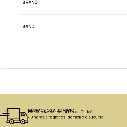
BRAND
BAND
DESPACHOS A DOMICIO
Despachamos en 24 hrs en Curicó
48 horas a regiones, domicilio o sucursal