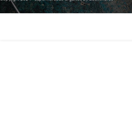
$
7
Chips de Chocolate 70% Cacao – 100grs / Dinkenesh