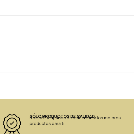
SÓLO PRODUCTOS DE CALIDAD
Nos preocupados de seleccionar los mejores
productos para ti.