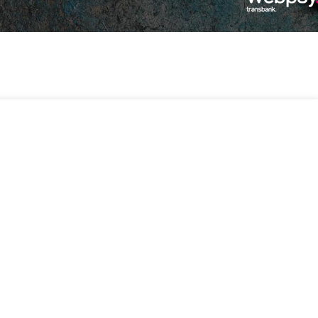
-
+
.490
6 disponibles
Añadir Al Carrito