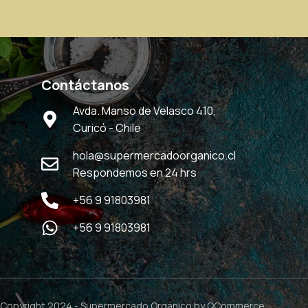
Contáctanos
Avda. Manso de Velasco 410,
Curicó - Chile
hola@supermercadoorganico.cl
Respondemos en 24 hrs
+56 9 91803981
+56 9 91803981
Copyright 2024 -
Supermercado Orgánico
by QCommerce