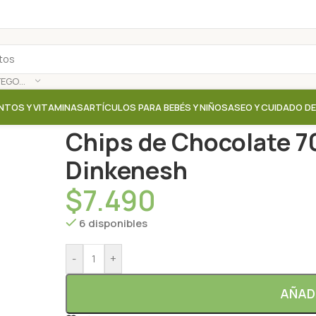
SELECCIONAR CATEGORÍA
NTOS Y VITAMINAS
ARTÍCULOS PARA BEBÉS Y NIÑOS
ASEO Y CUIDADO D
Inicio
/
Tienda
/
Cacao / Chocolates
/
Chips de Choc
Chips de Chocolate 7
Dinkenesh
$
7.490
6 disponibles
-
+
AÑAD