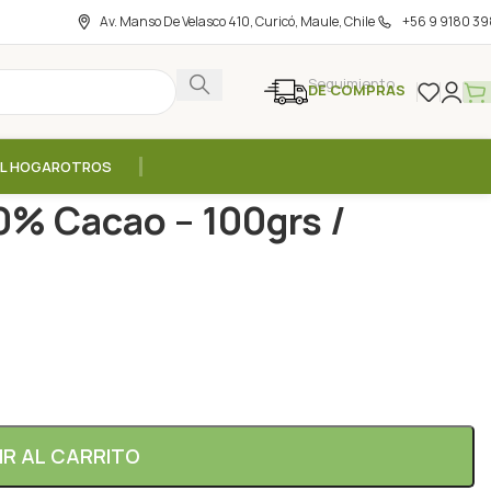
Av. Manso De Velasco 410, Curicó, Maule, Chile
+56 9 9180 39
Seguimiento
DE COMPRAS
EL HOGAR
OTROS
olate 70% Cacao – 100grs / Dinkenesh
0% Cacao – 100grs /
IR AL CARRITO