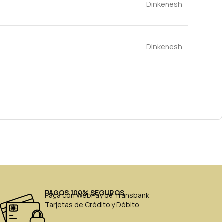
Dinkenesh
Dinkenesh
PAGOS 100% SEGUROS
Paga con WebPay de Transbank
Tarjetas de Crédito y Débito