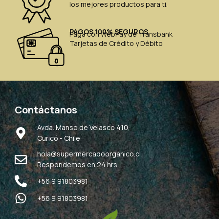
los mejores productos para ti.
PAGOS 100% SEGUROS
Paga con WebPay de Transbank
Tarjetas de Crédito y Débito
Contáctanos
Avda. Manso de Velasco 410,
Curicó - Chile
hola@supermercadoorganico.cl
Respondemos en 24 hrs
+56 9 91803981
+56 9 91803981