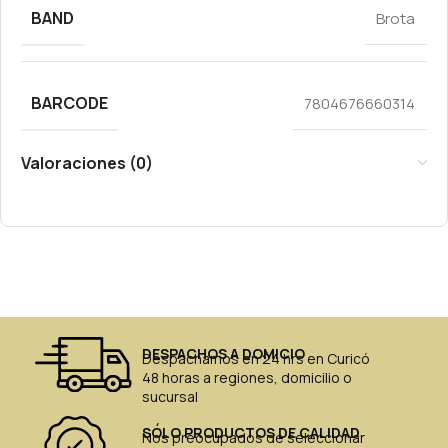
BAND
Brota
BARCODE
7804676660314
Valoraciones (0)
DESPACHOS A DOMICIO
Despachamos en 24 hrs en Curicó
48 horas a regiones, domicilio o
sucursal
SÓLO PRODUCTOS DE CALIDAD
Nos preocupados de seleccionar