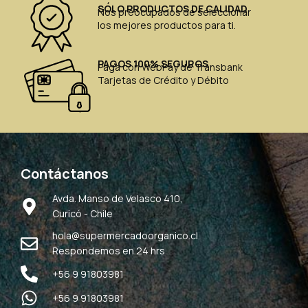
SÓLO PRODUCTOS DE CALIDAD
Nos preocupados de seleccionar
los mejores productos para ti.
PAGOS 100% SEGUROS
Paga con WebPay de Transbank
Tarjetas de Crédito y Débito
Contáctanos
Avda. Manso de Velasco 410,
Curicó - Chile
hola@supermercadoorganico.cl
Respondemos en 24 hrs
+56 9 91803981
+56 9 91803981